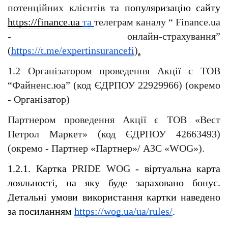
потенційних клієнтів 
та популяризацію сайту 
https://finance.ua 
та 
телеграм каналу “ Finance.ua 
- онлайн-страхування” 
(
https://t.me/expertinsurancefi
)
.
1.2 Організатором проведення Акції є ТОВ 
“Файненс.юа” (код ЄДРПОУ 22929966) (окремо 
- Організатор)  
Партнером проведення Акції є ТОВ «Вест 
Петрол Маркет» (код ЄДРПОУ 42663493) 
(окремо - Партнер «Партнер»/ АЗС «WOG»).
1.2.1. Картка 
PRIDE WOG
 - віртуальна карта 
лояльності, на яку буде зараховано бонус. 
Детальні умови використання картки наведено 
за посиланням
https://wog.ua/ua/rules/
.