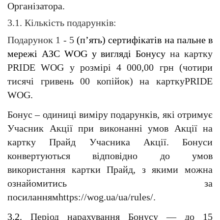
Організатора.
3.1. Кількість подарунків: 
Подарунок 1 - 5 
(п’ять) сертифікатів на пальне в 
мережі АЗС WOG у вигляді Бонусу
 на картку 
PRIDE WOG
у розмірі 4 000,00 грн (чотири 
тисячі гривень 00 копійок) на карткуPRIDE 
WOG. 
Бонус – одиниці виміру подарунків, які отримує 
Учасник Акції при виконанні умов Акції на 
картку Прайд Учасника Акції. Бонуси 
конвертуються відповідно до умов 
використання картки Прайд, з якими можна 
ознайомитись за 
посиланнямhttps://wog.ua/ua/rules/. 
3.2. 
Період нарахування Бонусу — до 15 