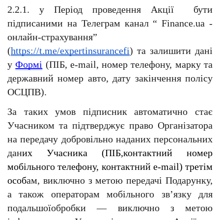
2.2.1. у Період проведення Акції  бути 
підписаними на Телеграм канал “ Finance.ua - 
онлайн-страхування” 
(
https://t.me/expertinsurancefi
) та залишити дані 
у 
Формі
 (ПІБ, e-mail, номер телефону, марку та 
державний номер авто, дату закінчення полісу 
ОСЦПВ).
За таких умов
підписник автоматично стає 
Учасником та підтверджує право Організатора 
на передачу добровільно наданих персональних 
дан
их Учасника (ПІБ,контактний номер 
мобільного телефону, контактний e-mail) третім 
особ
ам, виключно з метою передачі Подарунку, 
а також операторам мобільного зв’язку для 
подальшоїобробки — виключно з метою 