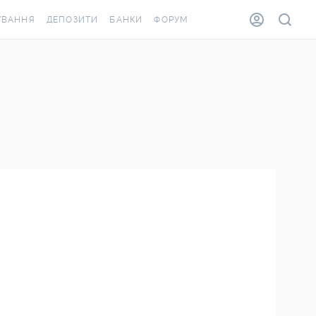
УВАННЯ
ДЕПОЗИТИ
БАНКИ
ФОРУМ
ВІЛКА
ВСІ ДЕПОЗИТИ
ВСІ БАНКИ
ВАННЯ ЖИТЛА ВІД
ДЕПОЗИТИ В USD
ВІДГУКИ ПРО БАНКИ
А ШАХЕДІВ
ДЕПОЗИТИ В EUR
МІКРОФІНАНСОВІ
АХОВКА ЗА КОРДОН
ОРГАНІЗАЦІЇ
БОНУС ДО ДЕПОЗИТІВ
ВІДГУКИ ПРО МФО
УМОВИ АКЦІЇ
КАРТА
ПИТАННЯ ТА ВІДПОВІДІ
ОННА ВІНЬЄТКА
ДЕПОЗИТНИЙ КАЛЬКУЛЯТОР
Я СПІВРОБІТНИКІВ
ПУТІВНИКИ ПО
ASSISTANCE
ЗАОЩАДЖЕННЯМ
ВАННЯ ВІД
ИХ ВИПАДКІВ