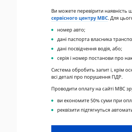
Ви можете перевірити наявність 
сервісного центру МВС
. Для цьог
номер авто;
дані паспорта власника транспо
дані посвідчення водія, або;
серія і номер постанови про н
Система обробить запит і, крім ос
всі деталі про порушення ПДР.
Проводити оплату на сайті МВС зр
ви економите 50% суми при опла
реквізити підтягнуться автомат