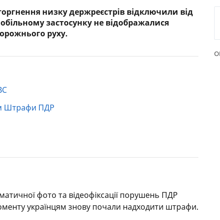
оргнення низку держреєстрів відключили від
РЕЙТИНГ ДЕБЕТОВИХ
ПУТІВН
у мобільному застосунку не відображалися
КАРТОК
СТРАХУ
орожнього руху.
ЩОМІСЯЧНИЙ ОГЛЯД
ВСІ СТР
О
КЕШБЕКУ
СТРАХОВ
ПУТІВНИКИ ПО
БАНКІВСЬКИХ КАРТКАХ
ВІДГУКИ
ВС
КОМПАН
ом Штрафи ПДР
ДОСТАВК
КОНТАК
оматичної фото та відеофіксації порушень ПДР
моменту українцям знову почали надходити штрафи.