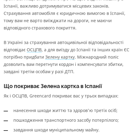
Інформація про СК
Іспанії, важливо дотримуватися місцевих законів.
Страхування автомобіля є юридичною вимогою в Іспанії,
Інформаційний документ про стандартний страховий
продукт
тому вам не варто виїжджати на дороги, не маючи
Інформація про страховий продукт
відповідного страхового покриття.
В Україні за страхування автоцивільної відповідальності
відповідає
ОСЦПВ
, а для виїзду до Іспанії та інших країн ЄС
потрібно придбати
Зелену картку
. Міжнародний поліс
дозволить вам перетнути кордон і компенсувати збитки,
завдані третім особам у разі ДТП.
Що покриває Зелена картка в Іспанії
Як і ОСЦПВ, Greencard покриває вас у трьох випадках:
нанесення шкоди життю та здоров'ю третіх осіб;
пошкодження транспортного засобу потерпілого;
завдання шкоди муніципальному майну.