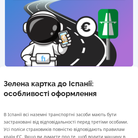
Способи оплати
Загальні умови страхового продукту
Інформація про агента
Інформація про СК
Інформаційний документ про стандартний страховий
Ліцензія
продукт
НБУ на здійснення діяльності зі страхування
від 25.04.2024
Інформація про страховий продукт
Статистика МТСБУ
Кількість укладених договорів
Зелена картка до Іспанії:
70 214
Кількість сплачених страхових випадків
особливості оформлення
2 183
Кількість скарг від страхувальників
0.27
%
В Іспанії всі наземні транспортні засоби мають бути
застраховані від відповідальності перед третіми особами.
Загальні умови страхового продукту
Усі поліси страховиків повністю відповідають правилам
Інформація про агента
країн ЄС. Якщо ви думаєте про те, щоб водити машину в