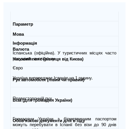
Параметр
Мова
Інформація
Валюта
Іспанська (офіційна). У туристичних місцях часто
розуміють англійську.
Часовий пояс (різниця від Києва)
Євро
Україна випереджає Іспанію на 1 годину.
Рух автомобіля (лівий чи правий)
Правосторонній рух.
Віза (для громадян України)
Громадяни України з біометричним паспортом
Обов’язкові документи для в’їзду
можуть перебувати в Іспанії без візи до 90 днів