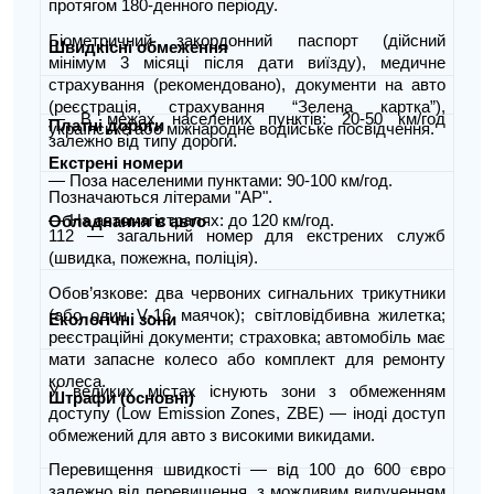
протягом 180‑денного періоду.
Біометричний закордонний паспорт (дійсний
Швидкісні обмеження
мінімум 3 місяці після дати виїзду), медичне
страхування (рекомендовано), документи на авто
(реєстрація, страхування “Зелена картка”),
— В межах населених пунктів: 20‑50 км/год
Платні дороги
українське або міжнародне водійське посвідчення.
залежно від типу дороги.
Екстрені номери
— Поза населеними пунктами: 90‑100 км/год.
Позначаються літерами "AP".
— На автомагістралях: до 120 км/год.
Обладнання в авто
112 — загальний номер для екстрених служб
(швидка, пожежна, поліція).
Обов’язкове: два червоних сигнальних трикутники
(або один V‑16 маячок); світловідбивна жилетка;
Екологічні зони
реєстраційні документи; страховка; автомобіль має
мати запасне колесо або комплект для ремонту
колеса.
У великих містах існують зони з обмеженням
Штрафи (основні)
доступу (Low Emission Zones, ZBE) — іноді доступ
обмежений для авто з високими викидами.
Перевищення швидкості — від 100 до 600 євро
залежно від перевищення, з можливим вилученням