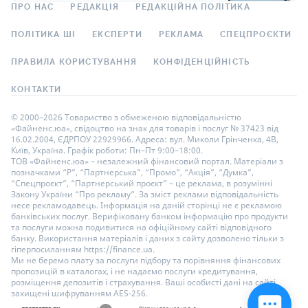
ПРО НАС
РЕДАКЦІЯ
РЕДАКЦІЙНА ПОЛІТИКА
ПОЛІТИКА ШІ
ЕКСПЕРТИ
РЕКЛАМА
СПЕЦПРОЄКТИ
ПРАВИЛА КОРИСТУВАННЯ
КОНФІДЕНЦІЙНІСТЬ
КОНТАКТИ
© 2000–2026 Товариство з обмеженою відповідальністю
«Файненс.юа», свідоцтво на знак для товарів і послуг № 37423 від
16.02.2004, ЄДРПОУ 22929966. Адреса: вул. Миколи Грінченка, 4В,
Київ, Україна. Графік роботи: Пн–Пт 9:00–18:00.
ТОВ «Файненс.юа» – незалежний фінансовий портал. Матеріали з
позначками “Р”, “Партнерська”, “Промо”, “Акція”, “Думка”,
“Спецпроєкт”, “Партнерський проєкт” – це реклама, в розумінні
Закону України “Про рекламу”. За зміст реклами відповідальність
несе рекламодавець. Інформація на даній сторінці не є рекламою
банківських послуг. Верифіковану банком інформацію про продукти
та послуги можна подивитися на офіційному сайті відповідного
банку. Використання матеріалів і даних з сайту дозволено тільки з
гіперпосиланням https://finance.ua.
Ми не беремо плату за послуги підбору та порівняння фінансових
пропозицій в каталогах, і не надаємо послуги кредитування,
розміщення депозитів і страхування. Ваші особисті дані на сайті
захищені шифруванням AES-256.