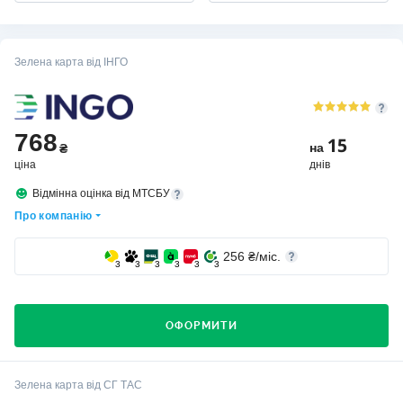
Зелена карта від ІНГО
768
15
на
₴
ціна
днів
Відмінна оцінка від МТСБУ
Про компанію
256
₴/міс.
3
3
3
3
3
3
ОФОРМИТИ
Хто вибирає страхову компанію ІНГО?
Зелена карта від СГ ТАС
Компанію вибирають клієнти, для яких важлива стабільність,