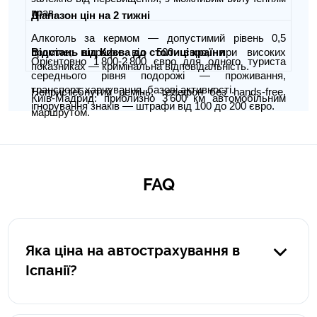
прав.
Діапазон цін на 2 тижні
Алкоголь за кермом — допустимий рівень 0,5
Відстань від Києва до столиці країни
проміле; штрафи від 500 євро, при високих
Орієнтовно 1 800‑2 800 євро для одного туриста
показниках — кримінальна відповідальність.
середнього рівня подорожі — проживання,
транспорт, харчування, базові активності.
Непристебнутий ремінь, телефон без hands-free,
Київ-Мадрид: приблизно 3 600 км автомобільним
ігнорування знаків — штрафи від 100 до 200 євро.
маршрутом.
FAQ
Яка ціна на автострахування в
Іспанії?
Ціна на автострахування залежить від кількох факторів,