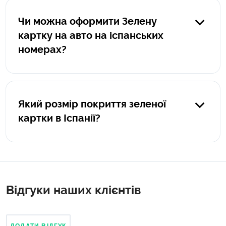
тож розраховується для кожного випадку індивідуально.
Чи можна оформити Зелену
картку на авто на іспанських
номерах?
Ні, оформлення зеленої картки можливе лише для
транспорту з українською реєстрацією.
Який розмір покриття зеленої
картки в Іспанії?
На постраждалих людей: €70 000 000. На постраждале
майно: €15 000 000.
Відгуки наших клієнтів