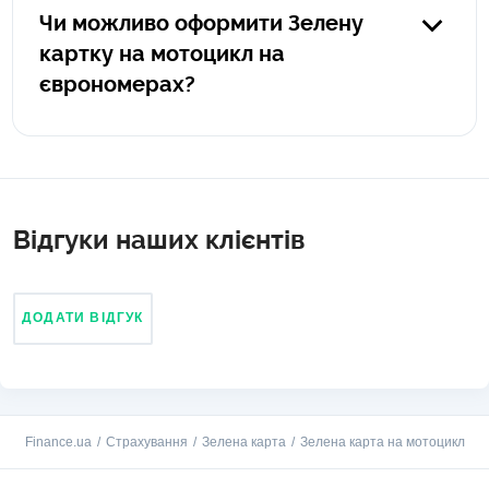
якщо ви вже на кордоні, і вам потрібна зелена картка –
Чи можливо оформити Зелену
купити її онлайн.
картку на мотоцикл на
єврономерах?
Ні, оформлення зеленої картки можливе лише для
транспорту з українською реєстрацією.
Відгуки наших клієнтів
ДОДАТИ ВІДГУК
Finance.ua
Страхування
Зелена карта
Зелена карта на мотоцикл