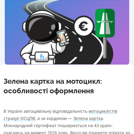
0.27
%
1.8M
Блогер
1.2M
Блогер
879К
Загальні умови страхового продукту
Способи оплати
Інформація про агента
Інформація про СК
Інформаційний документ про стандартний страховий
Ліцензія
продукт
Інформація про страховий продукт
НБУ
від 26.04.2024
Статистика МТСБУ
Зелена картка на мотоцикл:
Кількість укладених договорів
91 608
особливості оформлення
Кількість сплачених страхових випадків
2 547
Кількість скарг від страхувальників
В Україні автоцивільну відповідальність
мотоциклістів
0.49
%
страхує ОСЦПВ
, а за кордоном —
Зелена картка
.
Міжнародний сертифікат поширюється на 43 країн-
Загальні умови страхового продукту
учасниць на момент 2026 року. Якщо ви плануєте поїхати до