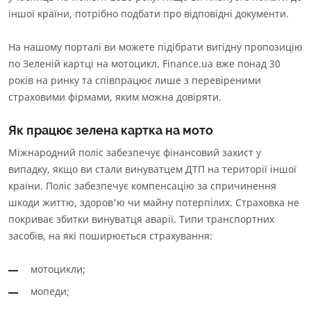
Інформація про агента
іншої країни, потрібно подбати про відповідні документи.
Інформація про СК
Інформаційний документ про стандартний страховий
На нашому порталі ви можете підібрати вигідну пропозицію
продукт
по Зеленій картці на мотоцикл. Finance.ua вже понад 30
Інформація про страховий продукт
років на ринку та співпрацює лише з перевіреними
страховими фірмами, яким можна довіряти.
Як працює зелена картка на мото
Міжнародний поліс забезпечує фінансовий захист у
випадку, якщо ви стали винуватцем ДТП на території іншої
країни. Поліс забезпечує компенсацію за спричинення
шкоди життю, здоров'ю чи майну потерпілих. Страховка не
покриває збитки винуватця аварії. Типи транспортних
засобів, на які поширюється страхування:
мотоцикли;
мопеди;