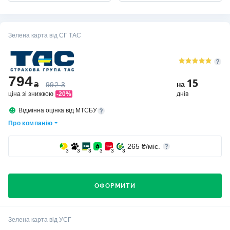
Зелена карта від СГ ТАС
794
15
на
₴
992 ₴
ціна зі знижкою
-20%
днів
Відмінна оцінка від МТСБУ
Про компанію
265
₴/міс.
3
3
3
3
3
3
ОФОРМИТИ
Хто вибирає страхову компанію СГ ТАС?
Зелена карта від УСГ
Лідер ринку України з автострахування Зелена картка! Цю