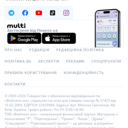
Застосунок від Finance.ua
ПРО НАС
РЕДАКЦІЯ
РЕДАКЦІЙНА ПОЛІТИКА
ПОЛІТИКА ШІ
ЕКСПЕРТИ
РЕКЛАМА
СПЕЦПРОЄКТИ
ПРАВИЛА КОРИСТУВАННЯ
КОНФІДЕНЦІЙНІСТЬ
КОНТАКТИ
© 2000–2026 Товариство з обмеженою відповідальністю
«Файненс.юа», свідоцтво на знак для товарів і послуг № 37423 від
16.02.2004, ЄДРПОУ 22929966. Адреса: вул. Миколи Грінченка, 4В,
Київ, Україна. Графік роботи: Пн–Пт 9:00–18:00.
ТОВ «Файненс.юа» – незалежний фінансовий портал. Матеріали з
позначками “Р”, “Партнерська”, “Промо”, “Акція”, “Думка”,
“Спецпроєкт”, “Партнерський проєкт” – це реклама, в розумінні
Закону України “Про рекламу”. За зміст реклами відповідальність