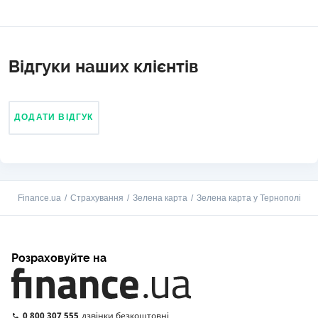
закінчення терміну страховки ви просто купуєте нову.
Купити Зелену картку можна на Finance.ua.
Відгуки наших клієнтів
ДОДАТИ ВІДГУК
Finance.ua
Страхування
Зелена карта
Зелена карта у Тернополі
Розраховуйте на
0 800 307 555
дзвінки безкоштовні