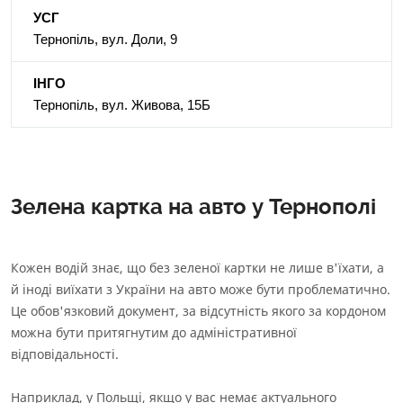
Інформація про СК
УСГ
Інформаційний документ про стандартний страховий
Тернопіль, вул. Доли, 9
продукт
Інформація про страховий продукт
ІНГО
Тернопіль, вул. Живова, 15Б
Зелена картка на авто у Тернополі
Кожен водій знає, що без зеленої картки не лише в'їхати, а
й іноді виїхати з України на авто може бути проблематично.
Це обов'язковий документ, за відсутність якого за кордоном
можна бути притягнутим до адміністративної
відповідальності.
Наприклад, у Польщі, якщо у вас немає актуального