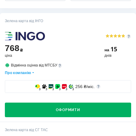
Зелена карта від ІНГО
768
15
на
₴
ціна
днів
Відмінна оцінка від МТСБУ
Про компанію
256
₴/міс.
3
3
3
3
3
3
ОФОРМИТИ
Хто вибирає страхову компанію ІНГО?
Зелена карта від СГ ТАС
Компанію вибирають клієнти, для яких важлива стабільність,