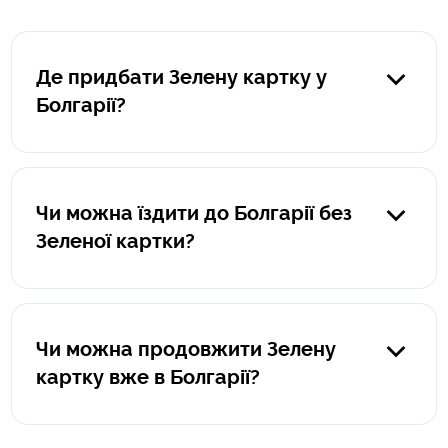
Де придбати Зелену картку у
Болгарії?
Ви можете придбати зелену картку в українських
страхових компаніях онлайн.
Чи можна їздити до Болгарії без
Зеленої картки?
Ні, це адміністративне правопорушення, яке спричинить
накладення штрафу.
Чи можна продовжити Зелену
картку вже в Болгарії?
Ви можете придбати новий страховий поліс онлайн в
українських страхових компаніях.