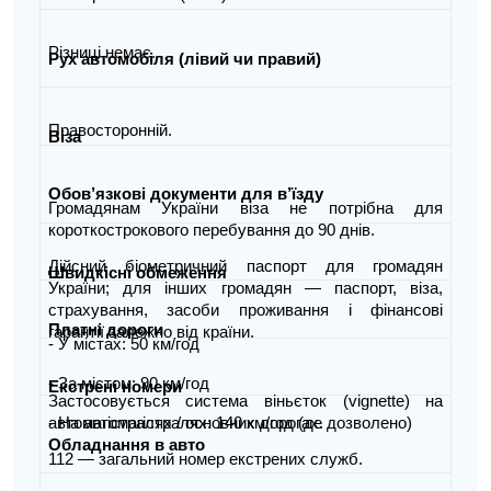
Різниці немає.
Рух автомобіля (лівий чи правий)
Правосторонній.
Віза
Обов’язкові документи для в’їзду
Громадянам України віза не потрібна для
короткострокового перебування до 90 днів.
Дійсний біометричний паспорт для громадян
Швидкісні обмеження
України; для інших громадян — паспорт, віза,
страхування, засоби проживання і фінансові
Платні дороги
гарантії залежно від країни.
- У містах: 50 км/год
- За містом: 90 км/год
Екстрені номери
Застосовується система віньєток (vignette) на
- На автомагістралях: 140 км/год (де дозволено)
автомагістралях / основних дорогах.
Обладнання в авто
112 — загальний номер екстрених служб.