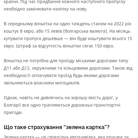
країни. Під час придбання кожного наступного пропуску
необхідно замінювати наліпку на нову.
В середньому віньєтка на один тиждень станом на 2022 рік
коштує 8 євро, або 15 левів (болгарська валюта). На місяць
купувати пропуск дешевше — він буде коштувати всього 15
євро. Штраф за відсутність віньєтки сягає 150 євро.
Віньєтка не потрібна для проїзду міськими дорогами типу
Д11 або Д12, окружними та кільцевими дорогами. Також від
необхідності оплачувати проїзд будь-якими дорогами
звільняються власники мотоциклів.
Однак, навіть не дивлячись на хорошу якість доріг, у
Болгарії все одно трапляються дорожньо-транспортні
пригоди.
Що таке страхування “зелена картка”?
Зелена картка — це своєрідна автоцивілка, яка працює за