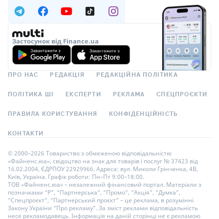
Застосунок від Finance.ua
ПРО НАС
РЕДАКЦІЯ
РЕДАКЦІЙНА ПОЛІТИКА
ПОЛІТИКА ШІ
ЕКСПЕРТИ
РЕКЛАМА
СПЕЦПРОЄКТИ
ПРАВИЛА КОРИСТУВАННЯ
КОНФІДЕНЦІЙНІСТЬ
КОНТАКТИ
© 2000–2026 Товариство з обмеженою відповідальністю
«Файненс.юа», свідоцтво на знак для товарів і послуг № 37423 від
16.02.2004, ЄДРПОУ 22929966. Адреса: вул. Миколи Грінченка, 4В,
Київ, Україна. Графік роботи: Пн–Пт 9:00–18:00.
ТОВ «Файненс.юа» – незалежний фінансовий портал. Матеріали з
позначками “Р”, “Партнерська”, “Промо”, “Акція”, “Думка”,
“Спецпроєкт”, “Партнерський проєкт” – це реклама, в розумінні
Закону України “Про рекламу”. За зміст реклами відповідальність
несе рекламодавець. Інформація на даній сторінці не є рекламою