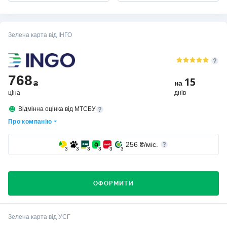
Зелена карта від ІНГО
768
15
на
₴
ціна
днів
Відмінна оцінка від МТСБУ
Про компанію
256
₴/міс.
3
3
3
3
3
3
ОФОРМИТИ
Хто вибирає страхову компанію ІНГО?
Зелена карта від УСГ
Компанію вибирають клієнти, для яких важлива стабільність,