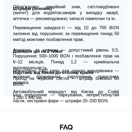
Обов’язково: аварійний знак, світловідбивачі
Штрафи (основні)
(жилет) для водія/пасажирів у випадку аварії,
аптечка — рекомендовано; запасні лампочки та ін.
Перевищення швидкості — від 10 до 700 BGN
залежно від порушення; за перевищення понад 50
км/год можливе позбавлення прав.
Алкоголь за кермом — допустимий рівень 0,5.
Діапазон цін на 2 тижні
Порушення: 500–1000 BGN і позбавлення прав на
6–12 місяців. Понад 1,2 — кримінальна
відповідальність.
Орієнтовно 1000 євро для одного мандрівника —
Відстань від Києва до столиці країни
включає проживання, харчування, транспорт,
Проїзд на червоне світло — штраф близько 50
розваги.
BGN.
Автомобільний маршрут від Києва до Софії
Інші порушення — паркування, непристебнутий
1 280‑1 440 км.
пасок, несправні фари — штрафи 20–200 BGN.
FAQ