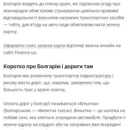
0.27
%
Болгарія входить до списку країн, які підписали угоду про
міжнародне обов'язкове страхування цивільно-правової
Загальні умови страхового продукту
відповідальності власників наземних транспортних засобів
Інформація про агента
— тобто, для в’їзду на авто сюди обов’язково мати зелену
Інформація про СК
картку.
Інформаційний документ про стандартний страховий
продукт
Оформити поліс зеленої карти
відтепер можна онлайн на
Інформація про страховий продукт
сайті Finance.ua.
Коротко про Болгарію і дороги там
Болгарія має розвинену транспортну інфраструктуру і
високу якість доріг, що, зокрема, зумовлено тим, що
більшість трас у країні платна.
Оплата доріг у Болгарії називається «Віньєтка»
(болгарською — «Винетна такса»). Віньєтка — це наліпка на
лобове скло, яка клеїться зсередини автомобіля. Придбати її
можна одразу на кордоні або на заправках вже всередині