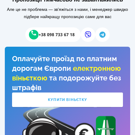
Але це не проблема — зв'яжіться з нами, і менеджер швидко
підбере найкращу пропозицію саме для вас
+38 098 733 67 18
Оплачуйте проїзд по платним
дорогам Європи
електронною
віньєткою
та подорожуйте без
штрафів
КУПИТИ ВІНЬЄТКУ