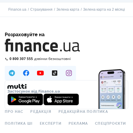
Finance.ua
Страхування
Зелена карта
Зелена карта на 2 місяці
Розраховуйте на
0 800 307 555
дзвінки безкоштовні
Застосунок від Finance.ua
ПРО НАС
РЕДАКЦІЯ
РЕДАКЦІЙНА ПОЛІТИКА
ПОЛІТИКА ШІ
ЕКСПЕРТИ
РЕКЛАМА
СПЕЦПРОЄКТИ