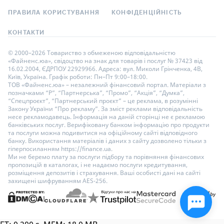
ПРАВИЛА КОРИСТУВАННЯ
КОНФІДЕНЦІЙНІСТЬ
КОНТАКТИ
© 2000–2026 Товариство з обмеженою відповідальністю
«Файненс.юа», свідоцтво на знак для товарів і послуг № 37423 від
16.02.2004, ЄДРПОУ 22929966. Адреса: вул. Миколи Грінченка, 4В,
Київ, Україна. Графік роботи: Пн–Пт 9:00–18:00.
ТОВ «Файненс.юа» – незалежний фінансовий портал. Матеріали з
позначками “Р”, “Партнерська”, “Промо”, “Акція”, “Думка”,
“Спецпроєкт”, “Партнерський проєкт” – це реклама, в розумінні
Закону України “Про рекламу”. За зміст реклами відповідальність
несе рекламодавець. Інформація на даній сторінці не є рекламою
банківських послуг. Верифіковану банком інформацію про продукти
та послуги можна подивитися на офіційному сайті відповідного
банку. Використання матеріалів і даних з сайту дозволено тільки з
гіперпосиланням https://finance.ua.
Ми не беремо плату за послуги підбору та порівняння фінансових
пропозицій в каталогах, і не надаємо послуги кредитування,
розміщення депозитів і страхування. Ваші особисті дані на сайті
захищені шифруванням AES-256.