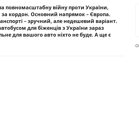
ала повномасштабну війну проти України,
РЕЙТИНГ ДЕБЕТОВИХ
ПУТІВН
и за кордон. Основний напрямок – Європа.
КАРТОК
СТРАХУ
анспорті – зручний, але недешевий варіант.
втобусом для біженців з України зараз
ЩОМІСЯЧНИЙ ОГЛЯД
ВСІ СТР
ьне для вашого авто ніхто не буде. А ще є
КЕШБЕКУ
СТРАХОВ
О
ПУТІВНИКИ ПО
БАНКІВСЬКИХ КАРТКАХ
ВІДГУКИ
КОМПАН
ДОСТАВК
КОНТАК