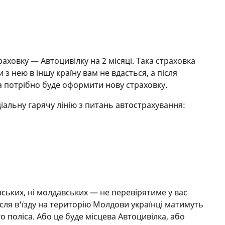
аховку — Автоцивілку на 2 місяці. Така страховка
ти з нею в іншу країну вам не вдасться, а після
са потрібно буде оформити нову страховку.
ціальну гарячу лінію з питань автострахування:
нських, ні молдавських — не перевірятиме у вас
ісля в'їзду на територію Молдови українці матимуть
 поліса. Або це буде місцева Автоцивілка, або