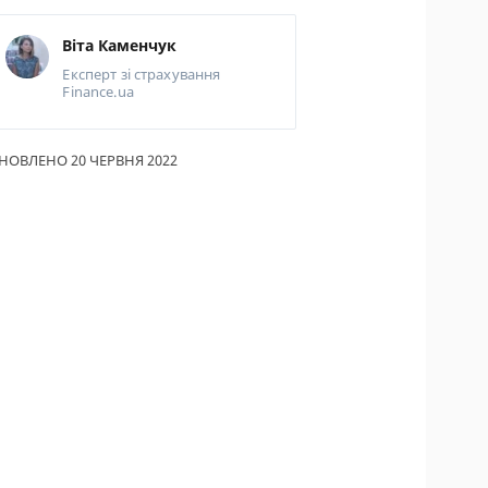
ИКИ ПО
Віта Каменчук
ВАННЮ
Експерт зі страхування
Finance.ua
АХОВІ ПОЛІСИ
І КОМПАНІЇ
НОВЛЕНО 20 ЧЕРВНЯ 2022
 ПРО СТРАХОВІ
ІЇ
А І ОПЛАТА
ТИ