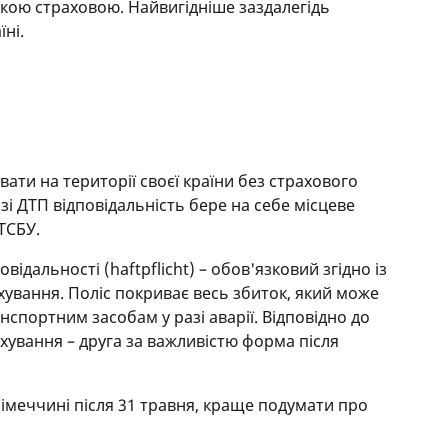
кою страховою. Найвигідніше заздалегідь
їні.
ати на території своєї країни без страхового
азі ДТП відповідальність бере на себе місцеве
ТСБУ.
відальності (haftpflicht) – обов'язковий згідно із
хування. Поліс покриває весь збиток, який може
нспортним засобам у разі аварії. Відповідно до
ахування – друга за важливістю форма після
імеччині після 31 травня, краще подумати про