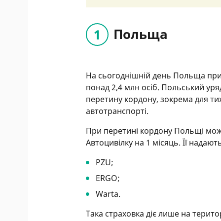
Польща
На сьогоднішній день Польща прий
понад 2,4 млн осіб. Польський ур
перетину кордону, зокрема для тих
автотранспорті.
При перетині кордону Польщі мо
Автоцивілку на 1 місяць. Її надают
PZU;
ERGO;
Warta.
Така страховка діє лише на терито