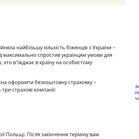
няла найбільшу кількість біженців з України –
яд максимально спростив українцям умови для
, хто в'їжджає в країну на особистому
жна оформити безкоштовну страховку –
З
ь три страхові компанії:
п
ч
рії Польщі. Після закінчення терміну вам