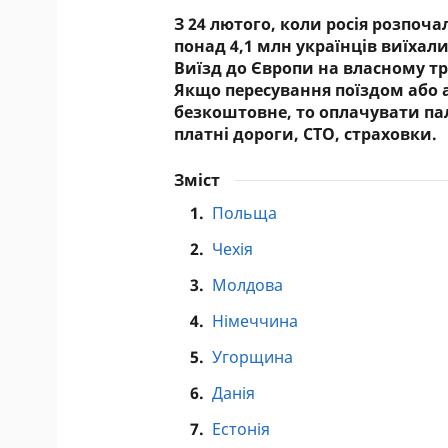
З 24 лютого, коли росія розпоч
понад 4,1 млн українців виїхал
Виїзд до Європи на власному тр
Якщо пересування поїздом або а
безкоштовне, то оплачувати пал
платні дороги, СТО, страховки.
Зміст
1.
Польща
2.
Чехія
3.
Молдова
4.
Німеччина
5.
Угорщина
6.
Данія
7.
Естонія