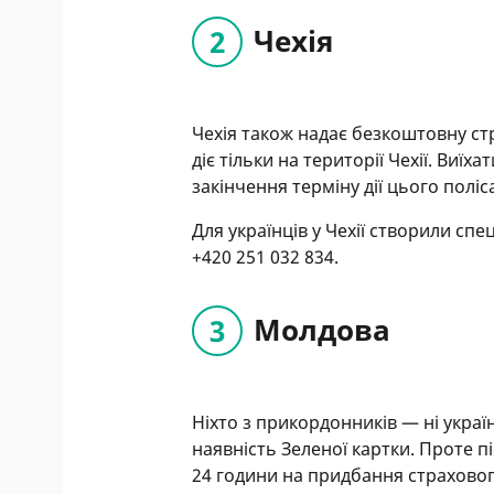
Чехія
Чехія також надає безкоштовну стр
діє тільки на території Чехії. Виїха
закінчення терміну дії цього полі
Для українців у Чехії створили спе
+420 251 032 834.
Молдова
Ніхто з прикордонників — ні украї
наявність Зеленої картки. Проте п
24 години на придбання страхового