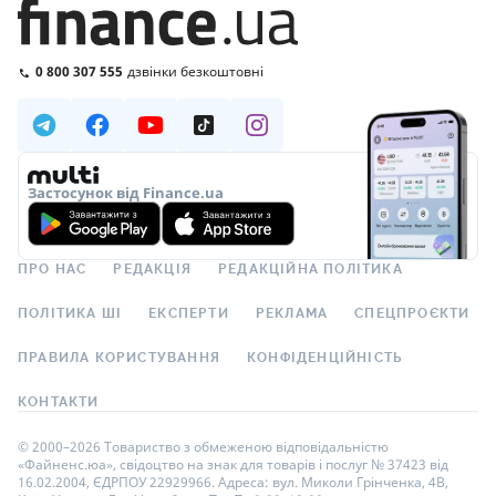
0 800 307 555
дзвінки безкоштовні
Застосунок від Finance.ua
ПРО НАС
РЕДАКЦІЯ
РЕДАКЦІЙНА ПОЛІТИКА
ПОЛІТИКА ШІ
ЕКСПЕРТИ
РЕКЛАМА
СПЕЦПРОЄКТИ
ПРАВИЛА КОРИСТУВАННЯ
КОНФІДЕНЦІЙНІСТЬ
КОНТАКТИ
© 2000–2026 Товариство з обмеженою відповідальністю
«Файненс.юа», свідоцтво на знак для товарів і послуг № 37423 від
16.02.2004, ЄДРПОУ 22929966. Адреса: вул. Миколи Грінченка, 4В,