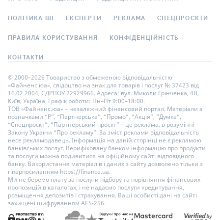
ПОЛІТИКА ШІ
ЕКСПЕРТИ
РЕКЛАМА
СПЕЦПРОЄКТИ
ПРАВИЛА КОРИСТУВАННЯ
КОНФІДЕНЦІЙНІСТЬ
КОНТАКТИ
© 2000–2026 Товариство з обмеженою відповідальністю
«Файненс.юа», свідоцтво на знак для товарів і послуг № 37423 від
16.02.2004, ЄДРПОУ 22929966. Адреса: вул. Миколи Грінченка, 4В,
Київ, Україна. Графік роботи: Пн–Пт 9:00–18:00.
ТОВ «Файненс.юа» – незалежний фінансовий портал. Матеріали з
позначками “Р”, “Партнерська”, “Промо”, “Акція”, “Думка”,
“Спецпроєкт”, “Партнерський проєкт” – це реклама, в розумінні
Закону України “Про рекламу”. За зміст реклами відповідальність
несе рекламодавець. Інформація на даній сторінці не є рекламою
банківських послуг. Верифіковану банком інформацію про продукти
та послуги можна подивитися на офіційному сайті відповідного
банку. Використання матеріалів і даних з сайту дозволено тільки з
гіперпосиланням https://finance.ua.
Ми не беремо плату за послуги підбору та порівняння фінансових
пропозицій в каталогах, і не надаємо послуги кредитування,
розміщення депозитів і страхування. Ваші особисті дані на сайті
захищені шифруванням AES-256.