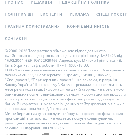
ПРО НАС
РЕДАКЦІЯ
РЕДАКЦІЙНА ПОЛІТИКА
ПОЛІТИКА ШІ
ЕКСПЕРТИ
РЕКЛАМА
СПЕЦПРОЄКТИ
ПРАВИЛА КОРИСТУВАННЯ
КОНФІДЕНЦІЙНІСТЬ
КОНТАКТИ
© 2000–2026 Товариство з обмеженою відповідальністю
«Файненс.юа», свідоцтво на знак для товарів і послуг № 37423 від
16.02.2004, ЄДРПОУ 22929966. Адреса: вул. Миколи Грінченка, 4В,
Київ, Україна. Графік роботи: Пн–Пт 9:00–18:00.
ТОВ «Файненс.юа» – незалежний фінансовий портал. Матеріали з
позначками “Р”, “Партнерська”, “Промо”, “Акція”, “Думка”,
“Спецпроєкт”, “Партнерський проєкт” – це реклама, в розумінні
Закону України “Про рекламу”. За зміст реклами відповідальність
несе рекламодавець. Інформація на даній сторінці не є рекламою
банківських послуг. Верифіковану банком інформацію про продукти
та послуги можна подивитися на офіційному сайті відповідного
банку. Використання матеріалів і даних з сайту дозволено тільки з
гіперпосиланням https://finance.ua.
Ми не беремо плату за послуги підбору та порівняння фінансових
пропозицій в каталогах, і не надаємо послуги кредитування,
розміщення депозитів і страхування. Ваші особисті дані на сайті
захищені шифруванням AES-256.