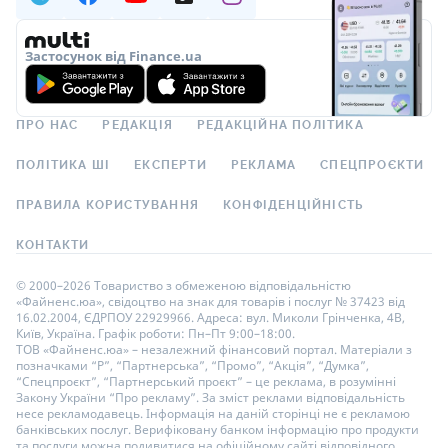
Застосунок від Finance.ua
ПРО НАС
РЕДАКЦІЯ
РЕДАКЦІЙНА ПОЛІТИКА
ПОЛІТИКА ШІ
ЕКСПЕРТИ
РЕКЛАМА
СПЕЦПРОЄКТИ
ПРАВИЛА КОРИСТУВАННЯ
КОНФІДЕНЦІЙНІСТЬ
КОНТАКТИ
© 2000–2026 Товариство з обмеженою відповідальністю
«Файненс.юа», свідоцтво на знак для товарів і послуг № 37423 від
16.02.2004, ЄДРПОУ 22929966. Адреса: вул. Миколи Грінченка, 4В,
Київ, Україна. Графік роботи: Пн–Пт 9:00–18:00.
ТОВ «Файненс.юа» – незалежний фінансовий портал. Матеріали з
позначками “Р”, “Партнерська”, “Промо”, “Акція”, “Думка”,
“Спецпроєкт”, “Партнерський проєкт” – це реклама, в розумінні
Закону України “Про рекламу”. За зміст реклами відповідальність
несе рекламодавець. Інформація на даній сторінці не є рекламою
банківських послуг. Верифіковану банком інформацію про продукти
та послуги можна подивитися на офіційному сайті відповідного