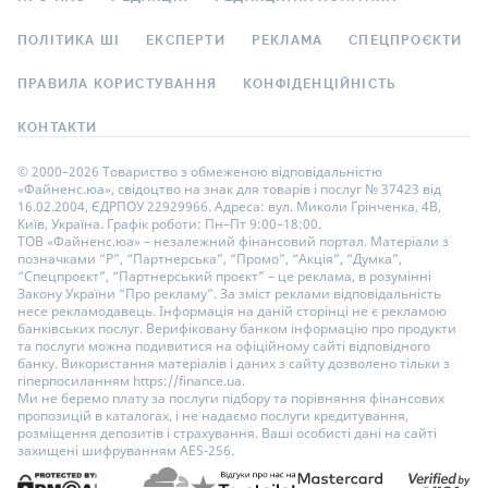
ПОЛІТИКА ШІ
ЕКСПЕРТИ
РЕКЛАМА
СПЕЦПРОЄКТИ
ПРАВИЛА КОРИСТУВАННЯ
КОНФІДЕНЦІЙНІСТЬ
КОНТАКТИ
© 2000–2026 Товариство з обмеженою відповідальністю
«Файненс.юа», свідоцтво на знак для товарів і послуг № 37423 від
16.02.2004, ЄДРПОУ 22929966. Адреса: вул. Миколи Грінченка, 4В,
Київ, Україна. Графік роботи: Пн–Пт 9:00–18:00.
ТОВ «Файненс.юа» – незалежний фінансовий портал. Матеріали з
позначками “Р”, “Партнерська”, “Промо”, “Акція”, “Думка”,
“Спецпроєкт”, “Партнерський проєкт” – це реклама, в розумінні
Закону України “Про рекламу”. За зміст реклами відповідальність
несе рекламодавець. Інформація на даній сторінці не є рекламою
банківських послуг. Верифіковану банком інформацію про продукти
та послуги можна подивитися на офіційному сайті відповідного
банку. Використання матеріалів і даних з сайту дозволено тільки з
гіперпосиланням https://finance.ua.
Ми не беремо плату за послуги підбору та порівняння фінансових
пропозицій в каталогах, і не надаємо послуги кредитування,
розміщення депозитів і страхування. Ваші особисті дані на сайті
захищені шифруванням AES-256.