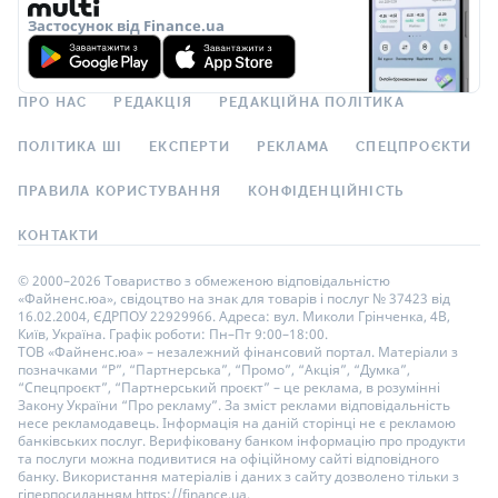
Застосунок від Finance.ua
ПРО НАС
РЕДАКЦІЯ
РЕДАКЦІЙНА ПОЛІТИКА
ПОЛІТИКА ШІ
ЕКСПЕРТИ
РЕКЛАМА
СПЕЦПРОЄКТИ
ПРАВИЛА КОРИСТУВАННЯ
КОНФІДЕНЦІЙНІСТЬ
КОНТАКТИ
© 2000–2026 Товариство з обмеженою відповідальністю
«Файненс.юа», свідоцтво на знак для товарів і послуг № 37423 від
16.02.2004, ЄДРПОУ 22929966. Адреса: вул. Миколи Грінченка, 4В,
Київ, Україна. Графік роботи: Пн–Пт 9:00–18:00.
ТОВ «Файненс.юа» – незалежний фінансовий портал. Матеріали з
позначками “Р”, “Партнерська”, “Промо”, “Акція”, “Думка”,
“Спецпроєкт”, “Партнерський проєкт” – це реклама, в розумінні
Закону України “Про рекламу”. За зміст реклами відповідальність
несе рекламодавець. Інформація на даній сторінці не є рекламою
банківських послуг. Верифіковану банком інформацію про продукти
та послуги можна подивитися на офіційному сайті відповідного
банку. Використання матеріалів і даних з сайту дозволено тільки з
гіперпосиланням https://finance.ua.