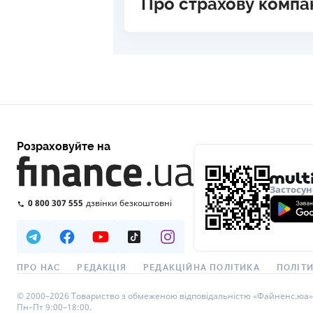
Про страхову компа
Розраховуйте на
Застосун
0 800 307 555
дзвінки безкоштовні
ПРО НАС
РЕДАКЦІЯ
РЕДАКЦІЙНА ПОЛІТИКА
ПОЛІТИ
© 2000–2026 Товариство з обмеженою відповідальністю «Файненс.юа», св
Пн–Пт 9:00–18:00.