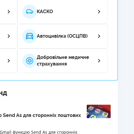
РЕЙТИНГ ДЕБЕТОВИХ
ПУТІВНИ
КАСКО
КАРТОК
СТРАХУ
ЩОМІСЯЧНИЙ ОГЛЯД
ВСІ СТРА
КЕШБЕКУ
Автоцивілка (ОСЦПВ)
СТРАХОВ
ПУТІВНИКИ ПО
БАНКІВСЬКИХ КАРТКАХ
ВІДГУКИ
Добровільне медичне
КОМПАНІ
страхування
ДОСТАВК
КОНТАКТ
нд
ю Send As для сторонніх поштових
 Gmail функцію Send As для сторонніх