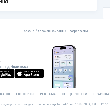
нію
Головна
Страхові компанії
Прогрес-Фонд
ок від Finance.ua
КА ШІ
ЕКСПЕРТИ
РЕКЛАМА
СПЕЦПРОЄКТИ
ПРАВИЛА
ідоцтво на знак для товарів і послуг № 37423 від 16.02.2004, ЄДРПОУ 22929