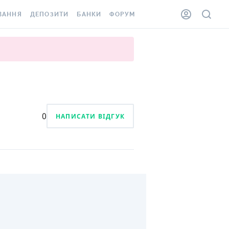
ВАННЯ
ДЕПОЗИТИ
БАНКИ
ФОРУМ
ІЛКА
ВСІ ДЕПОЗИТИ
ВСІ БАНКИ
АННЯ ЖИТЛА ВІД
ДЕПОЗИТИ В USD
ВІДГУКИ ПРО БАНКИ
 ШАХЕДІВ
ДЕПОЗИТИ В EUR
МІКРОФІНАНСОВІ
ХОВКА ЗА КОРДОН
ОРГАНІЗАЦІЇ
БОНУС ДО ДЕПОЗИТІВ
ВІДГУКИ ПРО МФО
0
НАПИСАТИ ВІДГУК
УМОВИ АКЦІЇ
КАРТА
ПИТАННЯ ТА ВІДПОВІДІ
ННА ВІНЬЄТКА
ДЕПОЗИТНИЙ КАЛЬКУЛЯТОР
 СПІВРОБІТНИКІВ
ПУТІВНИКИ ПО
SSISTANCE
ЗАОЩАДЖЕННЯМ
АННЯ ВІД
Х ВИПАДКІВ