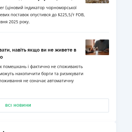
ker (ціновий індикатор чорноморської
вих поставок опустився до $225,5/т FOB,
вня 2025 року.
вати, навіть якщо ви не живете в
no
воїх помешкань і фактично не споживають
можуть накопичити борги та ризикувати
споживання не означає автоматичну
ВСІ НОВИНИ