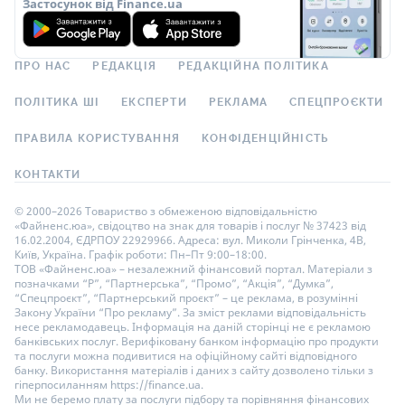
Застосунок від Finance.ua
ПРО НАС
РЕДАКЦІЯ
РЕДАКЦІЙНА ПОЛІТИКА
ПОЛІТИКА ШІ
ЕКСПЕРТИ
РЕКЛАМА
СПЕЦПРОЄКТИ
ПРАВИЛА КОРИСТУВАННЯ
КОНФІДЕНЦІЙНІСТЬ
КОНТАКТИ
© 2000–2026 Товариство з обмеженою відповідальністю
«Файненс.юа», свідоцтво на знак для товарів і послуг № 37423 від
16.02.2004, ЄДРПОУ 22929966. Адреса: вул. Миколи Грінченка, 4В,
Київ, Україна. Графік роботи: Пн–Пт 9:00–18:00.
ТОВ «Файненс.юа» – незалежний фінансовий портал. Матеріали з
позначками “Р”, “Партнерська”, “Промо”, “Акція”, “Думка”,
“Спецпроєкт”, “Партнерський проєкт” – це реклама, в розумінні
Закону України “Про рекламу”. За зміст реклами відповідальність
несе рекламодавець. Інформація на даній сторінці не є рекламою
банківських послуг. Верифіковану банком інформацію про продукти
та послуги можна подивитися на офіційному сайті відповідного
банку. Використання матеріалів і даних з сайту дозволено тільки з
гіперпосиланням https://finance.ua.
Ми не беремо плату за послуги підбору та порівняння фінансових