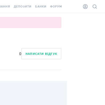
ВАННЯ
ДЕПОЗИТИ
БАНКИ
ФОРУМ
ІЛКА
ВСІ ДЕПОЗИТИ
ВСІ БАНКИ
АННЯ ЖИТЛА ВІД
ДЕПОЗИТИ В USD
ВІДГУКИ ПРО БАНКИ
 ШАХЕДІВ
ДЕПОЗИТИ В EUR
МІКРОФІНАНСОВІ
ХОВКА ЗА КОРДОН
ОРГАНІЗАЦІЇ
БОНУС ДО ДЕПОЗИТІВ
ВІДГУКИ ПРО МФО
0
НАПИСАТИ ВІДГУК
УМОВИ АКЦІЇ
КАРТА
ПИТАННЯ ТА ВІДПОВІДІ
ННА ВІНЬЄТКА
ДЕПОЗИТНИЙ КАЛЬКУЛЯТОР
 СПІВРОБІТНИКІВ
ПУТІВНИКИ ПО
SSISTANCE
ЗАОЩАДЖЕННЯМ
АННЯ ВІД
Х ВИПАДКІВ