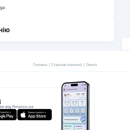
ega
нію
Головна
Страхові компанії
Омега
ок від Finance.ua