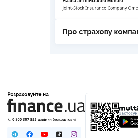
Назва англійською мовою
Joint-Stock Insurance Company Om
Про страхову компа
Розраховуйте на
Застосун
0 800 307 555
дзвінки безкоштовні