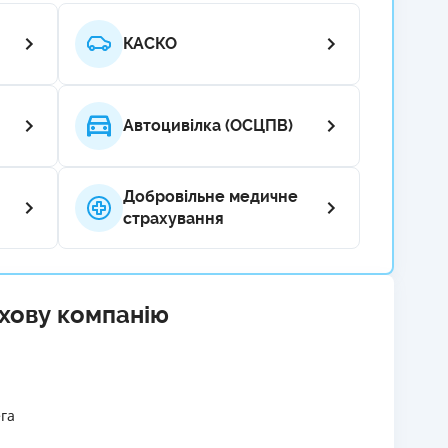
РЕЙТИНГ ДЕБЕТОВИХ
ПУТІВНИ
КАСКО
КАРТОК
СТРАХУ
ЩОМІСЯЧНИЙ ОГЛЯД
ВСІ СТРА
КЕШБЕКУ
Автоцивілка (ОСЦПВ)
СТРАХОВ
ПУТІВНИКИ ПО
БАНКІВСЬКИХ КАРТКАХ
ВІДГУКИ
КОМПАНІ
Добровільне медичне
страхування
ДОСТАВК
КОНТАКТ
ахову компанію
га