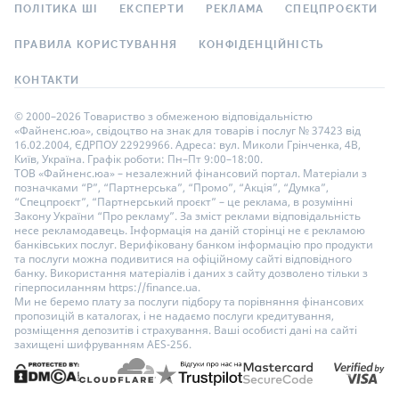
ПОЛІТИКА ШІ
ЕКСПЕРТИ
РЕКЛАМА
СПЕЦПРОЄКТИ
ПРАВИЛА КОРИСТУВАННЯ
КОНФІДЕНЦІЙНІСТЬ
КОНТАКТИ
© 2000–2026 Товариство з обмеженою відповідальністю
«Файненс.юа», свідоцтво на знак для товарів і послуг № 37423 від
16.02.2004, ЄДРПОУ 22929966. Адреса: вул. Миколи Грінченка, 4В,
Київ, Україна. Графік роботи: Пн–Пт 9:00–18:00.
ТОВ «Файненс.юа» – незалежний фінансовий портал. Матеріали з
позначками “Р”, “Партнерська”, “Промо”, “Акція”, “Думка”,
“Спецпроєкт”, “Партнерський проєкт” – це реклама, в розумінні
Закону України “Про рекламу”. За зміст реклами відповідальність
несе рекламодавець. Інформація на даній сторінці не є рекламою
банківських послуг. Верифіковану банком інформацію про продукти
та послуги можна подивитися на офіційному сайті відповідного
банку. Використання матеріалів і даних з сайту дозволено тільки з
гіперпосиланням https://finance.ua.
Ми не беремо плату за послуги підбору та порівняння фінансових
пропозицій в каталогах, і не надаємо послуги кредитування,
розміщення депозитів і страхування. Ваші особисті дані на сайті
захищені шифруванням AES-256.