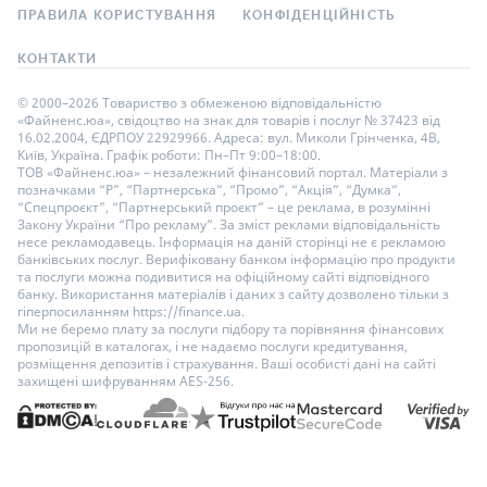
ПРАВИЛА КОРИСТУВАННЯ
КОНФІДЕНЦІЙНІСТЬ
КОНТАКТИ
© 2000–2026 Товариство з обмеженою відповідальністю
«Файненс.юа», свідоцтво на знак для товарів і послуг № 37423 від
16.02.2004, ЄДРПОУ 22929966. Адреса: вул. Миколи Грінченка, 4В,
Київ, Україна. Графік роботи: Пн–Пт 9:00–18:00.
ТОВ «Файненс.юа» – незалежний фінансовий портал. Матеріали з
позначками “Р”, “Партнерська”, “Промо”, “Акція”, “Думка”,
“Спецпроєкт”, “Партнерський проєкт” – це реклама, в розумінні
Закону України “Про рекламу”. За зміст реклами відповідальність
несе рекламодавець. Інформація на даній сторінці не є рекламою
банківських послуг. Верифіковану банком інформацію про продукти
та послуги можна подивитися на офіційному сайті відповідного
банку. Використання матеріалів і даних з сайту дозволено тільки з
гіперпосиланням https://finance.ua.
Ми не беремо плату за послуги підбору та порівняння фінансових
пропозицій в каталогах, і не надаємо послуги кредитування,
розміщення депозитів і страхування. Ваші особисті дані на сайті
захищені шифруванням AES-256.