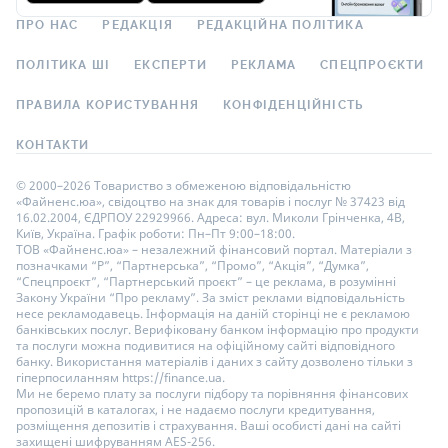
ПРО НАС
РЕДАКЦІЯ
РЕДАКЦІЙНА ПОЛІТИКА
ПОЛІТИКА ШІ
ЕКСПЕРТИ
РЕКЛАМА
СПЕЦПРОЄКТИ
ПРАВИЛА КОРИСТУВАННЯ
КОНФІДЕНЦІЙНІСТЬ
КОНТАКТИ
© 2000–2026 Товариство з обмеженою відповідальністю
«Файненс.юа», свідоцтво на знак для товарів і послуг № 37423 від
16.02.2004, ЄДРПОУ 22929966. Адреса: вул. Миколи Грінченка, 4В,
Київ, Україна. Графік роботи: Пн–Пт 9:00–18:00.
ТОВ «Файненс.юа» – незалежний фінансовий портал. Матеріали з
позначками “Р”, “Партнерська”, “Промо”, “Акція”, “Думка”,
“Спецпроєкт”, “Партнерський проєкт” – це реклама, в розумінні
Закону України “Про рекламу”. За зміст реклами відповідальність
несе рекламодавець. Інформація на даній сторінці не є рекламою
банківських послуг. Верифіковану банком інформацію про продукти
та послуги можна подивитися на офіційному сайті відповідного
банку. Використання матеріалів і даних з сайту дозволено тільки з
гіперпосиланням https://finance.ua.
Ми не беремо плату за послуги підбору та порівняння фінансових
пропозицій в каталогах, і не надаємо послуги кредитування,
розміщення депозитів і страхування. Ваші особисті дані на сайті
захищені шифруванням AES-256.