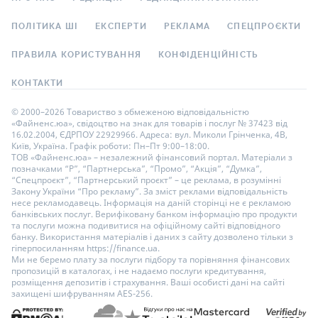
ПОЛІТИКА ШІ
ЕКСПЕРТИ
РЕКЛАМА
СПЕЦПРОЄКТИ
ПРАВИЛА КОРИСТУВАННЯ
КОНФІДЕНЦІЙНІСТЬ
КОНТАКТИ
© 2000–2026 Товариство з обмеженою відповідальністю
«Файненс.юа», свідоцтво на знак для товарів і послуг № 37423 від
16.02.2004, ЄДРПОУ 22929966. Адреса: вул. Миколи Грінченка, 4В,
Київ, Україна. Графік роботи: Пн–Пт 9:00–18:00.
ТОВ «Файненс.юа» – незалежний фінансовий портал. Матеріали з
позначками “Р”, “Партнерська”, “Промо”, “Акція”, “Думка”,
“Спецпроєкт”, “Партнерський проєкт” – це реклама, в розумінні
Закону України “Про рекламу”. За зміст реклами відповідальність
несе рекламодавець. Інформація на даній сторінці не є рекламою
банківських послуг. Верифіковану банком інформацію про продукти
та послуги можна подивитися на офіційному сайті відповідного
банку. Використання матеріалів і даних з сайту дозволено тільки з
гіперпосиланням https://finance.ua.
Ми не беремо плату за послуги підбору та порівняння фінансових
пропозицій в каталогах, і не надаємо послуги кредитування,
розміщення депозитів і страхування. Ваші особисті дані на сайті
захищені шифруванням AES-256.