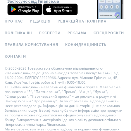
Застосунок від Finance.ua
ПРО НАС
РЕДАКЦІЯ
РЕДАКЦІЙНА ПОЛІТИКА
ПОЛІТИКА ШІ
ЕКСПЕРТИ
РЕКЛАМА
СПЕЦПРОЄКТИ
ПРАВИЛА КОРИСТУВАННЯ
КОНФІДЕНЦІЙНІСТЬ
КОНТАКТИ
© 2000–2026 Товариство з обмеженою відповідальністю
«Файненс.юа», свідоцтво на знак для товарів і послуг № 37423 від
16.02.2004, ЄДРПОУ 22929966. Адреса: вул. Миколи Грінченка, 4В,
Київ, Україна. Графік роботи: Пн–Пт 9:00–18:00.
ТОВ «Файненс.юа» – незалежний фінансовий портал. Матеріали з
позначками “Р”, “Партнерська”, “Промо”, “Акція”, “Думка”,
“Спецпроєкт”, “Партнерський проєкт” – це реклама, в розумінні
Закону України “Про рекламу”. За зміст реклами відповідальність
несе рекламодавець. Інформація на даній сторінці не є рекламою
банківських послуг. Верифіковану банком інформацію про продукти
та послуги можна подивитися на офіційному сайті відповідного
банку. Використання матеріалів і даних з сайту дозволено тільки з
гіперпосиланням https://finance.ua.
Ми не беремо плату за послуги підбору та порівняння фінансових