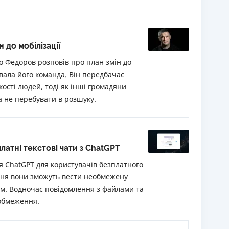
 до мобілізації
 Федоров розповів про план змін до
вала його команда. Він передбачає
ості людей, тоді як інші громадяни
а не перебувати в розшуку.
латні текстові чати з ChatGPT
 ChatGPT для користувачів безплатного
жня вони зможуть вести необмежену
том. Водночас повідомлення з файлами та
обмеження.