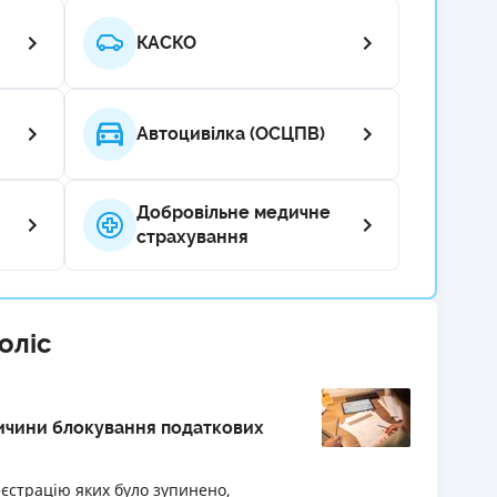
РЕЙТИНГ ДЕБЕТОВИХ
ПУТІВНИ
КАСКО
КАРТОК
СТРАХУ
ЩОМІСЯЧНИЙ ОГЛЯД
ВСІ СТРА
КЕШБЕКУ
Автоцивілка (ОСЦПВ)
СТРАХОВ
ПУТІВНИКИ ПО
БАНКІВСЬКИХ КАРТКАХ
ВІДГУКИ
Добровільне медичне
КОМПАНІ
страхування
ДОСТАВК
КОНТАКТ
оліс
ричини блокування податкових
еєстрацію яких було зупинено,