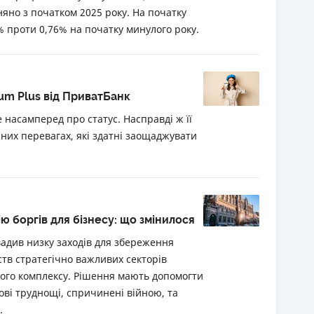
няно з початком 2025 року. На початку
% проти 0,76% на початку минулого року.
um Plus від ПриватБанк
 насамперед про статус. Насправді ж її
чних перевагах, які здатні заощаджувати
 боргів для бізнесу: що змінилося
адив низку заходів для збереження
тв стратегічно важливих секторів
ого комплексу. Рішення мають допомогти
ові труднощі, спричинені війною, та
.