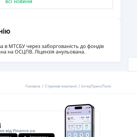
ВСІ НОВИНИ
нію
тва в МТСБУ через заборгованість до фондів
ана на ОСЦПВ. Ліцензія анульована.
Головна
Страхові компанії
ІнтерТрансПоліс
ок від Finance.ua