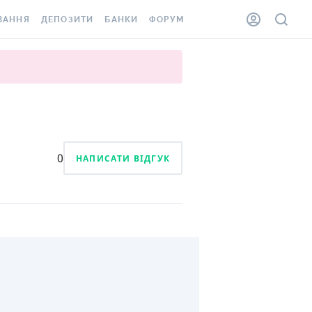
ВАННЯ
ДЕПОЗИТИ
БАНКИ
ФОРУМ
ІЛКА
ВСІ ДЕПОЗИТИ
ВСІ БАНКИ
АННЯ ЖИТЛА ВІД
ДЕПОЗИТИ В USD
ВІДГУКИ ПРО БАНКИ
 ШАХЕДІВ
ДЕПОЗИТИ В EUR
МІКРОФІНАНСОВІ
ХОВКА ЗА КОРДОН
ОРГАНІЗАЦІЇ
БОНУС ДО ДЕПОЗИТІВ
ВІДГУКИ ПРО МФО
0
НАПИСАТИ ВІДГУК
УМОВИ АКЦІЇ
КАРТА
ПИТАННЯ ТА ВІДПОВІДІ
ННА ВІНЬЄТКА
ДЕПОЗИТНИЙ КАЛЬКУЛЯТОР
 СПІВРОБІТНИКІВ
ПУТІВНИКИ ПО
SSISTANCE
ЗАОЩАДЖЕННЯМ
АННЯ ВІД
Х ВИПАДКІВ