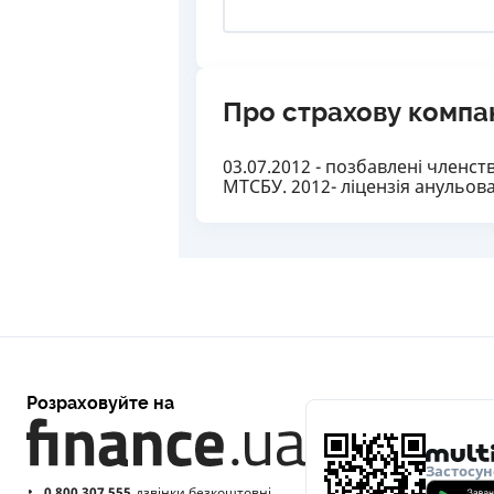
Про страхову компа
03.07.2012 - позбавлені членс
МТСБУ. 2012- ліцензія анульов
Розраховуйте на
Застосун
0 800 307 555
дзвінки безкоштовні