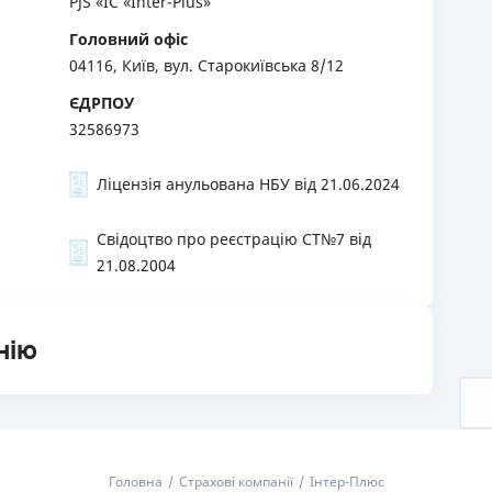
PJS «IC «Inter-Plus»
Головний офіс
04116, Київ, вул. Старокиївська 8/12
ЄДРПОУ
32586973
Ліцензія анульована НБУ від 21.06.2024
Свідоцтво про реєстрацію СТ№7 від
21.08.2004
нію
Головна
Страхові компанії
Інтер-Плюс