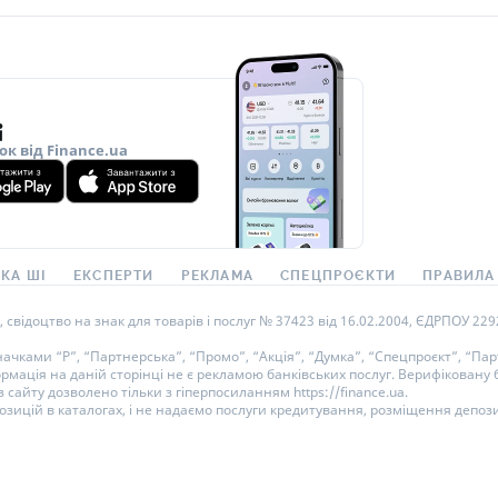
ок від Finance.ua
КА ШІ
ЕКСПЕРТИ
РЕКЛАМА
СПЕЦПРОЄКТИ
ПРАВИЛА
ідоцтво на знак для товарів і послуг № 37423 від 16.02.2004, ЄДРПОУ 22929
ками “Р”, “Партнерська”, “Промо”, “Акція”, “Думка”, “Спецпроєкт”, “Парт
ормація на даній сторінці не є рекламою банківських послуг. Верифікован
 сайту дозволено тільки з гіперпосиланням https://finance.ua.
озицій в каталогах, і не надаємо послуги кредитування, розміщення депози