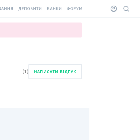
ВАННЯ
ДЕПОЗИТИ
БАНКИ
ФОРУМ
ІЛКА
ВСІ ДЕПОЗИТИ
ВСІ БАНКИ
АННЯ ЖИТЛА ВІД
ДЕПОЗИТИ В USD
ВІДГУКИ ПРО БАНКИ
 ШАХЕДІВ
ДЕПОЗИТИ В EUR
МІКРОФІНАНСОВІ
ХОВКА ЗА КОРДОН
ОРГАНІЗАЦІЇ
БОНУС ДО ДЕПОЗИТІВ
ВІДГУКИ ПРО МФО
(
1
)
НАПИСАТИ ВІДГУК
УМОВИ АКЦІЇ
КАРТА
ПИТАННЯ ТА ВІДПОВІДІ
ННА ВІНЬЄТКА
ДЕПОЗИТНИЙ КАЛЬКУЛЯТОР
 СПІВРОБІТНИКІВ
ПУТІВНИКИ ПО
SSISTANCE
ЗАОЩАДЖЕННЯМ
АННЯ ВІД
Х ВИПАДКІВ