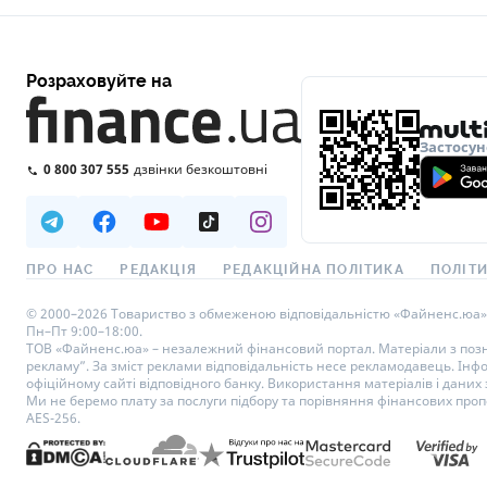
Розраховуйте на
Застосун
0 800 307 555
дзвінки безкоштовні
ПРО НАС
РЕДАКЦІЯ
РЕДАКЦІЙНА ПОЛІТИКА
ПОЛІТИ
© 2000–2026 Товариство з обмеженою відповідальністю «Файненс.юа», св
Пн–Пт 9:00–18:00.
ТОВ «Файненс.юа» – незалежний фінансовий портал. Матеріали з познач
рекламу”. За зміст реклами відповідальність несе рекламодавець. Інф
офіційному сайті відповідного банку. Використання матеріалів і даних з
Ми не беремо плату за послуги підбору та порівняння фінансових проп
AES-256.