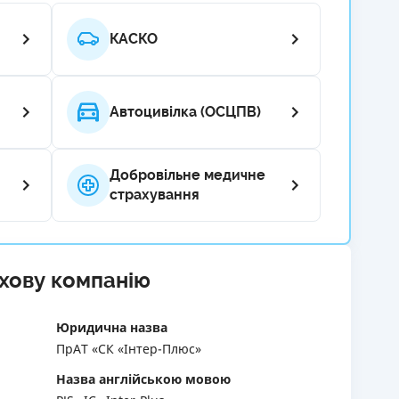
РЕЙТИНГ ДЕБЕТОВИХ
ПУТІВНИ
КАСКО
КАРТОК
СТРАХУ
ЩОМІСЯЧНИЙ ОГЛЯД
ВСІ СТРА
КЕШБЕКУ
Автоцивілка (ОСЦПВ)
СТРАХОВ
ПУТІВНИКИ ПО
БАНКІВСЬКИХ КАРТКАХ
ВІДГУКИ
КОМПАНІ
Добровільне медичне
страхування
ДОСТАВК
КОНТАКТ
ахову компанію
Юридична назва
ПрАТ «СК «Інтер-Плюс»
Назва англійською мовою