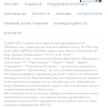
ПРО НАС
РЕДАКЦІЯ
РЕДАКЦІЙНА ПОЛІТИКА
ПОЛІТИКА ШІ
ЕКСПЕРТИ
РЕКЛАМА
СПЕЦПРОЄКТИ
ПРАВИЛА КОРИСТУВАННЯ
КОНФІДЕНЦІЙНІСТЬ
КОНТАКТИ
© 2000–2026 Товариство з обмеженою відповідальністю
«Файненс.юа», свідоцтво на знак для товарів і послуг № 37423 від
16.02.2004, ЄДРПОУ 22929966. Адреса: вул. Миколи Грінченка, 4В,
Київ, Україна. Графік роботи: Пн–Пт 9:00–18:00.
ТОВ «Файненс.юа» – незалежний фінансовий портал. Матеріали з
позначками “Р”, “Партнерська”, “Промо”, “Акція”, “Думка”,
“Спецпроєкт”, “Партнерський проєкт” – це реклама, в розумінні
Закону України “Про рекламу”. За зміст реклами відповідальність
несе рекламодавець. Інформація на даній сторінці не є рекламою
банківських послуг. Верифіковану банком інформацію про продукти
та послуги можна подивитися на офіційному сайті відповідного
банку. Використання матеріалів і даних з сайту дозволено тільки з
гіперпосиланням https://finance.ua.
Ми не беремо плату за послуги підбору та порівняння фінансових
пропозицій в каталогах, і не надаємо послуги кредитування,
розміщення депозитів і страхування. Ваші особисті дані на сайті
захищені шифруванням AES-256.