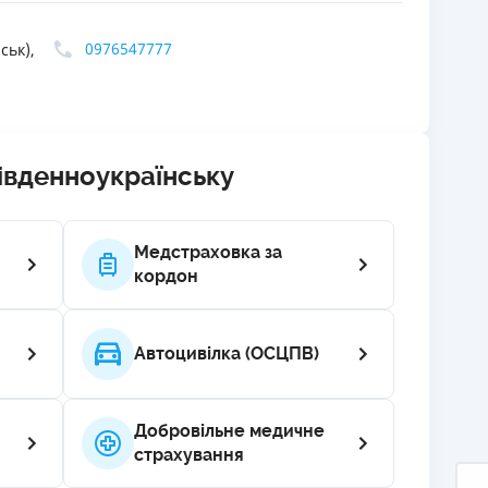
РЕЙТИНГ ДЕБЕТОВИХ
ПУТІВНИ
0976547777
ськ),
КАРТОК
СТРАХУ
ЩОМІСЯЧНИЙ ОГЛЯД
ВСІ СТРА
КЕШБЕКУ
СТРАХОВ
ПУТІВНИКИ ПО
івденноукраїнську
БАНКІВСЬКИХ КАРТКАХ
ВІДГУКИ
КОМПАНІ
Медстраховка за
ДОСТАВК
кордон
КОНТАКТ
Автоцивілка (ОСЦПВ)
Добровільне медичне
страхування