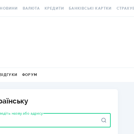
НОВИНИ
ВАЛЮТА
КРЕДИТИ
БАНКІВСЬКІ КАРТКИ
СТРАХУ
ВСІ НОВИНИ
КУРС ВАЛЮТ
ВСІ КРЕДИТИ
ВСІ БАНКІВСЬКІ КАРТКИ
АВТОЦИВ
ВАЛЮТА
КРИПТОВАЛЮТА
ПІДБІР КРЕДИТУ
КРЕДИТНІ КАРТКИ
СТРАХУВ
РАКЕТ ТА
ОСОБИСТІ ФІНАНСИ
МІНЯЙЛО
КРЕДИТ ДО ЗАРПЛАТИ
ДЕБЕТОВІ КАРТКИ
МЕДСТРА
АВТОРСЬКІ КОЛОНКИ
МІЖБАНК
КРЕДИТ ОНЛАЙН
З БЕЗКОШТОВНИМ
ВИПУСКОМ ТА
КАСКО
НОВИНИ КОМПАНІЙ
ГОТІВКОВІ КУРСИ
КРЕДИТ БЕЗ ДОВІДОК
ОБСЛУГОВУВАННЯМ
ВІДГУКИ
ФОРУМ
ЗЕЛЕНА 
СПЕЦПРОЄКТИ
КАРТКОВІ КУРСИ
РЕЙТИНГ ОНЛАЙН-
З КЕШБЕКОМ
КРЕДИТІВ
ЕЛЕКТРО
КОРИСНО ЗНАТИ
КУРС НБУ
ВІРТУАЛЬНІ КАРТКИ
раїнську
КРЕДИТНИЙ КАЛЬКУЛЯТОР
ДМС ДЛЯ
ТЕСТИ
КУРС BITCOIN
РЕЙТИНГ КАРТОК З
ведіть назву або адресу
ІПОТЕКА
КЕШБЕКОМ
КАРТКА A
РЕДАКЦІЯ
FOREX
ПУТІВНИКИ ПО КРЕДИТАМ
РЕЙТИНГ КАРТОК ДЛЯ
СТРАХУВ
КУРСИ МЕТАЛІВ
МАНДРІВНИКІВ
НЕЩАСНИ