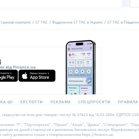
Страхові компанії
СГ ТАС
Відділення СГ ТАС в Україні
СГ ТАС в Південн
ок від Finance.ua
КА ШІ
ЕКСПЕРТИ
РЕКЛАМА
СПЕЦПРОЄКТИ
ПРАВИЛА
ідоцтво на знак для товарів і послуг № 37423 від 16.02.2004, ЄДРПОУ 22929
ками “Р”, “Партнерська”, “Промо”, “Акція”, “Думка”, “Спецпроєкт”, “Парт
ормація на даній сторінці не є рекламою банківських послуг. Верифікован
 сайту дозволено тільки з гіперпосиланням https://finance.ua.