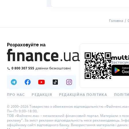
Головна
Розраховуйте на
Застосун
0 800 307 555
дзвінки безкоштовні
ПРО НАС
РЕДАКЦІЯ
РЕДАКЦІЙНА ПОЛІТИКА
ПОЛІТИ
© 2000–2026 Товариство з обмеженою відповідальністю «Файненс.юа», св
Пн–Пт 9:00–18:00.
ТОВ «Файненс.юа» – незалежний фінансовий портал. Матеріали з познач
рекламу”. За зміст реклами відповідальність несе рекламодавець. Інф
офіційному сайті відповідного банку. Використання матеріалів і даних з