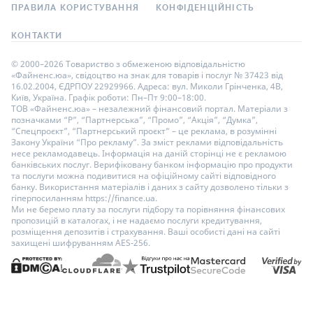
ПРАВИЛА КОРИСТУВАННЯ
КОНФІДЕНЦІЙНІСТЬ
КОНТАКТИ
© 2000–2026 Товариство з обмеженою відповідальністю
«Файненс.юа», свідоцтво на знак для товарів і послуг № 37423 від
16.02.2004, ЄДРПОУ 22929966. Адреса: вул. Миколи Грінченка, 4В,
Київ, Україна. Графік роботи: Пн–Пт 9:00–18:00.
ТОВ «Файненс.юа» – незалежний фінансовий портал. Матеріали з
позначками “Р”, “Партнерська”, “Промо”, “Акція”, “Думка”,
“Спецпроєкт”, “Партнерський проєкт” – це реклама, в розумінні
Закону України “Про рекламу”. За зміст реклами відповідальність
несе рекламодавець. Інформація на даній сторінці не є рекламою
банківських послуг. Верифіковану банком інформацію про продукти
та послуги можна подивитися на офіційному сайті відповідного
банку. Використання матеріалів і даних з сайту дозволено тільки з
гіперпосиланням https://finance.ua.
Ми не беремо плату за послуги підбору та порівняння фінансових
пропозицій в каталогах, і не надаємо послуги кредитування,
розміщення депозитів і страхування. Ваші особисті дані на сайті
захищені шифруванням AES-256.