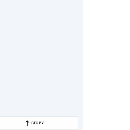
КИ ПО
ВАННЮ
ХОВІ ПОЛІСИ
І КОМПАНІЇ
 ПРО СТРАХОВІ
Ї
А І ОПЛАТА
И
ВГОРУ