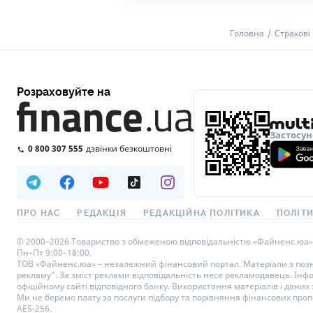
Головна
Страхові 
Розраховуйте на
Застосун
0 800 307 555
дзвінки безкоштовні
ПРО НАС
РЕДАКЦІЯ
РЕДАКЦІЙНА ПОЛІТИКА
ПОЛІТИ
© 2000–2026 Товариство з обмеженою відповідальністю «Файненс.юа», св
Пн–Пт 9:00–18:00.
ТОВ «Файненс.юа» – незалежний фінансовий портал. Матеріали з познач
рекламу”. За зміст реклами відповідальність несе рекламодавець. Інф
офіційному сайті відповідного банку. Використання матеріалів і даних з
Ми не беремо плату за послуги підбору та порівняння фінансових проп
AES-256.