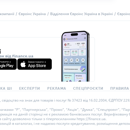
компанії
Євроінс Україна
Відділення Євроінс Україна в Україні
Євроінс
ок від Finance.ua
КА ШІ
ЕКСПЕРТИ
РЕКЛАМА
СПЕЦПРОЄКТИ
ПРАВИЛА
ідоцтво на знак для товарів і послуг № 37423 від 16.02.2004, ЄДРПОУ 22929
ками “Р”, “Партнерська”, “Промо”, “Акція”, “Думка”, “Спецпроєкт”, “Парт
ормація на даній сторінці не є рекламою банківських послуг. Верифікован
 сайту дозволено тільки з гіперпосиланням https://finance.ua.
озицій в каталогах, і не надаємо послуги кредитування, розміщення депози