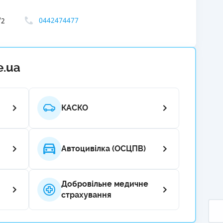
РЕЙТИНГ ДЕБЕТОВИХ
ПУТІВНИ
0442474477
/2
КАРТОК
СТРАХУ
ЩОМІСЯЧНИЙ ОГЛЯД
ВСІ СТРА
КЕШБЕКУ
e.ua
СТРАХОВ
ПУТІВНИКИ ПО
БАНКІВСЬКИХ КАРТКАХ
ВІДГУКИ
КОМПАНІ
КАСКО
ДОСТАВК
КОНТАКТ
Автоцивілка (ОСЦПВ)
Добровільне медичне
страхування