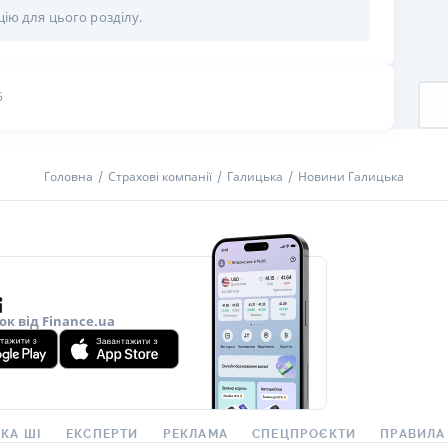
цію для цього розділу.
РЕЙТИНГ ДЕБЕТОВИХ
ПУТІВНИ
КАРТОК
СТРАХУ
ЩОМІСЯЧНИЙ ОГЛЯД
ВСІ СТРА
6
КЕШБЕКУ
СТРАХОВ
ПУТІВНИКИ ПО
БАНКІВСЬКИХ КАРТКАХ
ВІДГУКИ
Головна
Страхові компанії
Галицька
Новини Галицька
КОМПАНІ
ДОСТАВК
КОНТАКТ
ок від Finance.ua
КА ШІ
ЕКСПЕРТИ
РЕКЛАМА
СПЕЦПРОЄКТИ
ПРАВИЛА