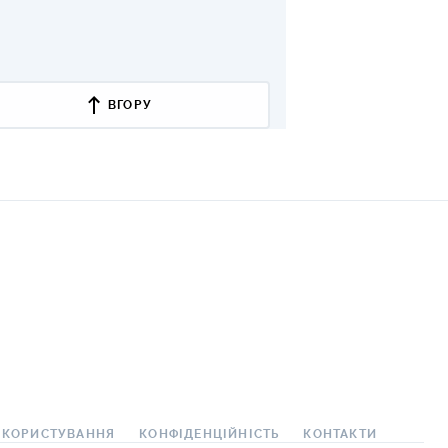
КИ ПО
ВАННЮ
ХОВІ ПОЛІСИ
ВГОРУ
І КОМПАНІЇ
 ПРО СТРАХОВІ
Ї
А І ОПЛАТА
И
 КОРИСТУВАННЯ
КОНФІДЕНЦІЙНІСТЬ
КОНТАКТИ