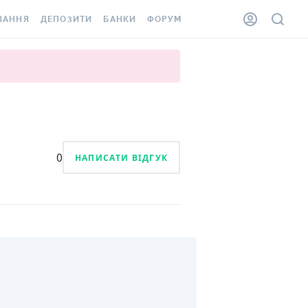
ВАННЯ
ДЕПОЗИТИ
БАНКИ
ФОРУМ
ІЛКА
ВСІ ДЕПОЗИТИ
ВСІ БАНКИ
АННЯ ЖИТЛА ВІД
ДЕПОЗИТИ В USD
ВІДГУКИ ПРО БАНКИ
 ШАХЕДІВ
ДЕПОЗИТИ В EUR
МІКРОФІНАНСОВІ
ХОВКА ЗА КОРДОН
ОРГАНІЗАЦІЇ
БОНУС ДО ДЕПОЗИТІВ
ВІДГУКИ ПРО МФО
0
НАПИСАТИ ВІДГУК
УМОВИ АКЦІЇ
КАРТА
ПИТАННЯ ТА ВІДПОВІДІ
ННА ВІНЬЄТКА
ДЕПОЗИТНИЙ КАЛЬКУЛЯТОР
 СПІВРОБІТНИКІВ
ПУТІВНИКИ ПО
SSISTANCE
ЗАОЩАДЖЕННЯМ
АННЯ ВІД
Х ВИПАДКІВ