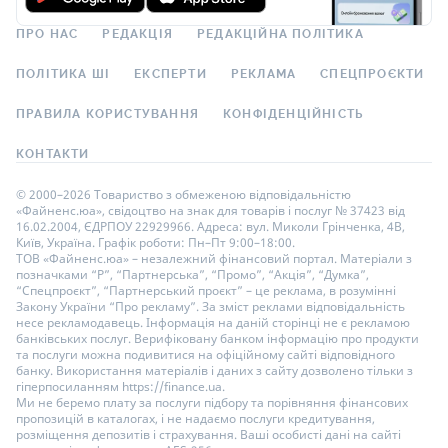
ПРО НАС
РЕДАКЦІЯ
РЕДАКЦІЙНА ПОЛІТИКА
ПОЛІТИКА ШІ
ЕКСПЕРТИ
РЕКЛАМА
СПЕЦПРОЄКТИ
ПРАВИЛА КОРИСТУВАННЯ
КОНФІДЕНЦІЙНІСТЬ
КОНТАКТИ
© 2000–2026 Товариство з обмеженою відповідальністю
«Файненс.юа», свідоцтво на знак для товарів і послуг № 37423 від
16.02.2004, ЄДРПОУ 22929966. Адреса: вул. Миколи Грінченка, 4В,
Київ, Україна. Графік роботи: Пн–Пт 9:00–18:00.
ТОВ «Файненс.юа» – незалежний фінансовий портал. Матеріали з
позначками “Р”, “Партнерська”, “Промо”, “Акція”, “Думка”,
“Спецпроєкт”, “Партнерський проєкт” – це реклама, в розумінні
Закону України “Про рекламу”. За зміст реклами відповідальність
несе рекламодавець. Інформація на даній сторінці не є рекламою
банківських послуг. Верифіковану банком інформацію про продукти
та послуги можна подивитися на офіційному сайті відповідного
банку. Використання матеріалів і даних з сайту дозволено тільки з
гіперпосиланням https://finance.ua.
Ми не беремо плату за послуги підбору та порівняння фінансових
пропозицій в каталогах, і не надаємо послуги кредитування,
розміщення депозитів і страхування. Ваші особисті дані на сайті