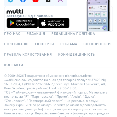
Застосунок від Finance.ua
ПРО НАС
РЕДАКЦІЯ
РЕДАКЦІЙНА ПОЛІТИКА
ПОЛІТИКА ШІ
ЕКСПЕРТИ
РЕКЛАМА
СПЕЦПРОЄКТИ
ПРАВИЛА КОРИСТУВАННЯ
КОНФІДЕНЦІЙНІСТЬ
КОНТАКТИ
© 2000–2026 Товариство з обмеженою відповідальністю
«Файненс.юа», свідоцтво на знак для товарів і послуг № 37423 від
16.02.2004, ЄДРПОУ 22929966. Адреса: вул. Миколи Грінченка, 4В,
Київ, Україна. Графік роботи: Пн–Пт 9:00–18:00.
ТОВ «Файненс.юа» – незалежний фінансовий портал. Матеріали з
позначками “Р”, “Партнерська”, “Промо”, “Акція”, “Думка”,
“Спецпроєкт”, “Партнерський проєкт” – це реклама, в розумінні
Закону України “Про рекламу”. За зміст реклами відповідальність
несе рекламодавець. Інформація на даній сторінці не є рекламою
банківських послуг. Верифіковану банком інформацію про продукти