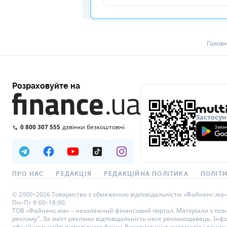
Голов
Розраховуйте на
Застосун
0 800 307 555
дзвінки безкоштовні
ПРО НАС
РЕДАКЦІЯ
РЕДАКЦІЙНА ПОЛІТИКА
ПОЛІТИ
© 2000–2026 Товариство з обмеженою відповідальністю «Файненс.юа», св
Пн–Пт 9:00–18:00.
ТОВ «Файненс.юа» – незалежний фінансовий портал. Матеріали з познач
рекламу”. За зміст реклами відповідальність несе рекламодавець. Інф
офіційному сайті відповідного банку. Використання матеріалів і даних з