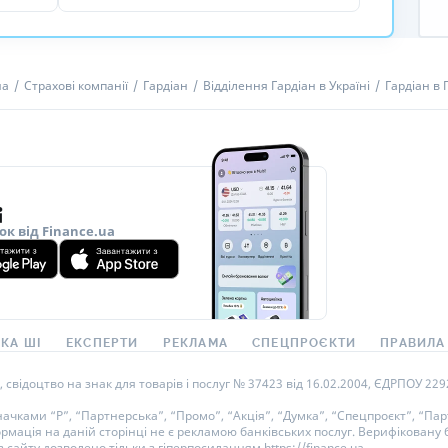
на
Страхові компанії
Гардіан
Відділення Гардіан в Україні
Гардіан в 
ок від Finance.ua
КА ШІ
ЕКСПЕРТИ
РЕКЛАМА
СПЕЦПРОЄКТИ
ПРАВИЛА
ідоцтво на знак для товарів і послуг № 37423 від 16.02.2004, ЄДРПОУ 22929
ками “Р”, “Партнерська”, “Промо”, “Акція”, “Думка”, “Спецпроєкт”, “Парт
ормація на даній сторінці не є рекламою банківських послуг. Верифікован
 сайту дозволено тільки з гіперпосиланням https://finance.ua.