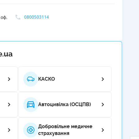
РЕЙТИНГ ДЕБЕТОВИХ
ПУТІВНИ
КАРТОК
СТРАХУ
0800503114
 оф.
ЩОМІСЯЧНИЙ ОГЛЯД
ВСІ СТРА
КЕШБЕКУ
СТРАХОВ
ПУТІВНИКИ ПО
e.ua
БАНКІВСЬКИХ КАРТКАХ
ВІДГУКИ
КОМПАНІ
ДОСТАВК
КАСКО
КОНТАКТ
Автоцивілка (ОСЦПВ)
Добровільне медичне
страхування