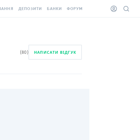
ВАННЯ
ДЕПОЗИТИ
БАНКИ
ФОРУМ
ІЛКА
ВСІ ДЕПОЗИТИ
ВСІ БАНКИ
АННЯ ЖИТЛА ВІД
ДЕПОЗИТИ В USD
ВІДГУКИ ПРО БАНКИ
 ШАХЕДІВ
ДЕПОЗИТИ В EUR
МІКРОФІНАНСОВІ
(
80
)
НАПИСАТИ ВІДГУК
ХОВКА ЗА КОРДОН
ОРГАНІЗАЦІЇ
БОНУС ДО ДЕПОЗИТІВ
ВІДГУКИ ПРО МФО
УМОВИ АКЦІЇ
КАРТА
ПИТАННЯ ТА ВІДПОВІДІ
ННА ВІНЬЄТКА
ДЕПОЗИТНИЙ КАЛЬКУЛЯТОР
 СПІВРОБІТНИКІВ
ПУТІВНИКИ ПО
SSISTANCE
ЗАОЩАДЖЕННЯМ
АННЯ ВІД
Х ВИПАДКІВ