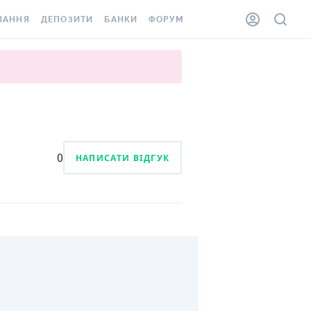
ВАННЯ
ДЕПОЗИТИ
БАНКИ
ФОРУМ
ІЛКА
ВСІ ДЕПОЗИТИ
ВСІ БАНКИ
АННЯ ЖИТЛА ВІД
ДЕПОЗИТИ В USD
ВІДГУКИ ПРО БАНКИ
 ШАХЕДІВ
ДЕПОЗИТИ В EUR
МІКРОФІНАНСОВІ
ХОВКА ЗА КОРДОН
ОРГАНІЗАЦІЇ
БОНУС ДО ДЕПОЗИТІВ
ВІДГУКИ ПРО МФО
0
НАПИСАТИ ВІДГУК
УМОВИ АКЦІЇ
КАРТА
ПИТАННЯ ТА ВІДПОВІДІ
ННА ВІНЬЄТКА
ДЕПОЗИТНИЙ КАЛЬКУЛЯТОР
 СПІВРОБІТНИКІВ
ПУТІВНИКИ ПО
SSISTANCE
ЗАОЩАДЖЕННЯМ
АННЯ ВІД
Х ВИПАДКІВ