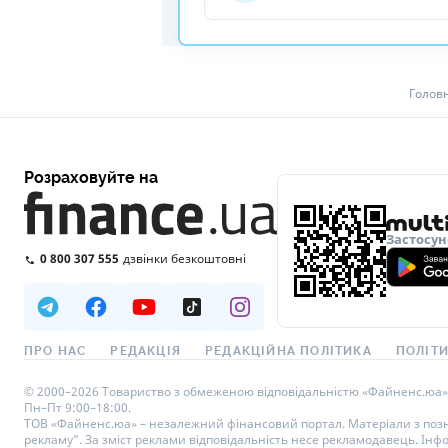
Голов
Розраховуйте на
Застосун
0 800 307 555
дзвінки безкоштовні
ПРО НАС
РЕДАКЦІЯ
РЕДАКЦІЙНА ПОЛІТИКА
ПОЛІТИ
© 2000–2026 Товариство з обмеженою відповідальністю «Файненс.юа», св
Пн–Пт 9:00–18:00.
ТОВ «Файненс.юа» – незалежний фінансовий портал. Матеріали з познач
рекламу”. За зміст реклами відповідальність несе рекламодавець. Інф