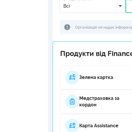
Всі
Організація не надає інформа
Продукти від Financ
Зелена картка
Медстраховка за
кордон
Карта Assistance