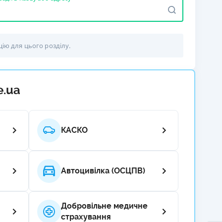
РЕЙТИНГ ДЕБЕТОВИХ
ПУТІВНИ
КАРТОК
СТРАХУ
цію для цього розділу.
ЩОМІСЯЧНИЙ ОГЛЯД
ВСІ СТРА
КЕШБЕКУ
СТРАХОВ
ПУТІВНИКИ ПО
БАНКІВСЬКИХ КАРТКАХ
ВІДГУКИ
e.ua
КОМПАНІ
ДОСТАВК
КАСКО
КОНТАКТ
Автоцивілка (ОСЦПВ)
Добровільне медичне
страхування