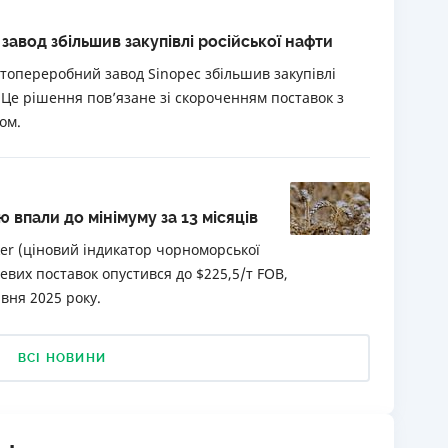
авод збільшив закупівлі російської нафти
фтопереробний завод Sinopec збільшив закупівлі
. Це рішення пов’язане зі скороченням поставок з
ом.
впали до мінімуму за 13 місяців
ker (ціновий індикатор чорноморської
вих поставок опустився до $225,5/т FOB,
вня 2025 року.
ВСІ НОВИНИ