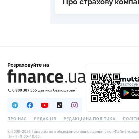
Про страхову компа
Розраховуйте на
Застосун
0 800 307 555
дзвінки безкоштовні
ПРО НАС
РЕДАКЦІЯ
РЕДАКЦІЙНА ПОЛІТИКА
ПОЛІТИ
© 2000–2026 Товариство з обмеженою відповідальністю «Файненс.юа», св
Пн–Пт 9:00–18:00.