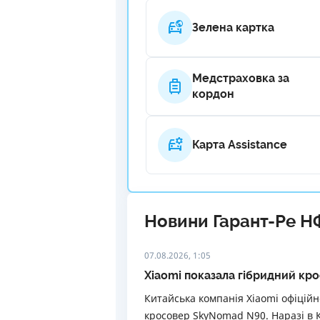
Зелена картка
Медстраховка за
кордон
Карта Assistance
Новини Гарант-Ре Н
07.08.2026, 1:05
Xiaomi показала гібридний кр
Китайська компанія Xiaomi офіцій
кросовер SkyNomad N90. Наразі в 