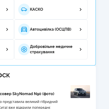
РЕЙТИНГ ДЕБЕТОВИХ
ПУТІВНИ
КАСКО
КАРТОК
СТРАХУ
ЩОМІСЯЧНИЙ ОГЛЯД
ВСІ СТРА
КЕШБЕКУ
Автоцивілка (ОСЦПВ)
СТРАХОВ
ПУТІВНИКИ ПО
БАНКІВСЬКИХ КАРТКАХ
ВІДГУКИ
Добровільне медичне
КОМПАНІ
страхування
ДОСТАВК
КОНТАКТ
ФСК
осовер SkyNomad N90 (фото)
но представила великий гібридний
Китаї вже відкрили попереднє