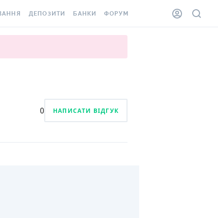
ВАННЯ
ДЕПОЗИТИ
БАНКИ
ФОРУМ
ІЛКА
ВСІ ДЕПОЗИТИ
ВСІ БАНКИ
АННЯ ЖИТЛА ВІД
ДЕПОЗИТИ В USD
ВІДГУКИ ПРО БАНКИ
 ШАХЕДІВ
ДЕПОЗИТИ В EUR
МІКРОФІНАНСОВІ
ХОВКА ЗА КОРДОН
ОРГАНІЗАЦІЇ
БОНУС ДО ДЕПОЗИТІВ
ВІДГУКИ ПРО МФО
0
НАПИСАТИ ВІДГУК
УМОВИ АКЦІЇ
КАРТА
ПИТАННЯ ТА ВІДПОВІДІ
ННА ВІНЬЄТКА
ДЕПОЗИТНИЙ КАЛЬКУЛЯТОР
 СПІВРОБІТНИКІВ
ПУТІВНИКИ ПО
SSISTANCE
ЗАОЩАДЖЕННЯМ
АННЯ ВІД
Х ВИПАДКІВ