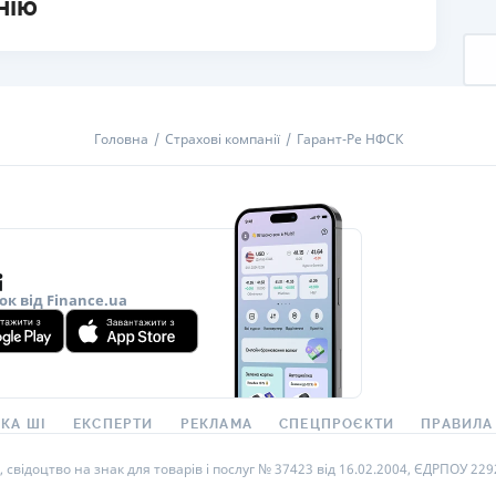
нію
Головна
Страхові компанії
Гарант-Ре НФСК
ок від Finance.ua
КА ШІ
ЕКСПЕРТИ
РЕКЛАМА
СПЕЦПРОЄКТИ
ПРАВИЛА
ідоцтво на знак для товарів і послуг № 37423 від 16.02.2004, ЄДРПОУ 22929