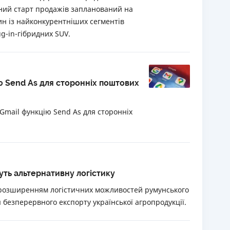
ний старт продажів запланований на
ин із найконкурентніших сегментів
g-in-гібридних SUV.
ю Send As для сторонніх поштових
 Gmail функцію Send As для сторонніх
уть альтернативну логістику
 розширенням логістичних можливостей румунського
безперервного експорту української агропродукції.