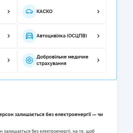
РЕЙТИНГ ДЕБЕТОВИХ
ПУТІВНИ
КАСКО
КАРТОК
СТРАХУ
ЩОМІСЯЧНИЙ ОГЛЯД
ВСІ СТРА
КЕШБЕКУ
Автоцивілка (ОСЦПВ)
СТРАХОВ
ПУТІВНИКИ ПО
БАНКІВСЬКИХ КАРТКАХ
ВІДГУКИ
Добровільне медичне
КОМПАНІ
страхування
ДОСТАВК
КОНТАКТ
 Херсон залишається без електроенергії — чи
он залишається без електроенергії, на те, щоб