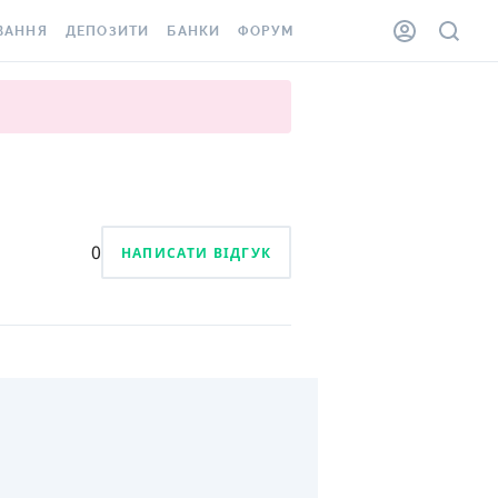
ВАННЯ
ДЕПОЗИТИ
БАНКИ
ФОРУМ
ІЛКА
ВСІ ДЕПОЗИТИ
ВСІ БАНКИ
АННЯ ЖИТЛА ВІД
ДЕПОЗИТИ В USD
ВІДГУКИ ПРО БАНКИ
 ШАХЕДІВ
ДЕПОЗИТИ В EUR
МІКРОФІНАНСОВІ
ХОВКА ЗА КОРДОН
ОРГАНІЗАЦІЇ
БОНУС ДО ДЕПОЗИТІВ
ВІДГУКИ ПРО МФО
0
НАПИСАТИ ВІДГУК
УМОВИ АКЦІЇ
КАРТА
ПИТАННЯ ТА ВІДПОВІДІ
ННА ВІНЬЄТКА
ДЕПОЗИТНИЙ КАЛЬКУЛЯТОР
 СПІВРОБІТНИКІВ
ПУТІВНИКИ ПО
SSISTANCE
ЗАОЩАДЖЕННЯМ
АННЯ ВІД
Х ВИПАДКІВ