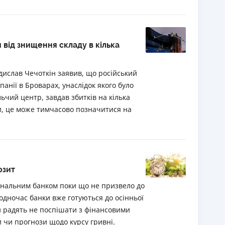
 від знищення складу в кілька
дислав Чечоткін заявив, що російський
анії в Броварах, унаслідок якого було
ьчий центр, завдав збитків на кілька
ми, це може тимчасово позначитися на
озит
ональним банком поки що не призвело до
одночас банки вже готуються до осінньої
и радять не поспішати з фінансовими
чи прогнози щодо курсу гривні.