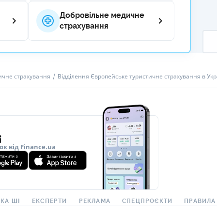
Добровільне медичне
страхування
ичне страхування
Відділення Європейське туристичне страхування в Укр
ок від Finance.ua
КА ШІ
ЕКСПЕРТИ
РЕКЛАМА
СПЕЦПРОЄКТИ
ПРАВИЛА