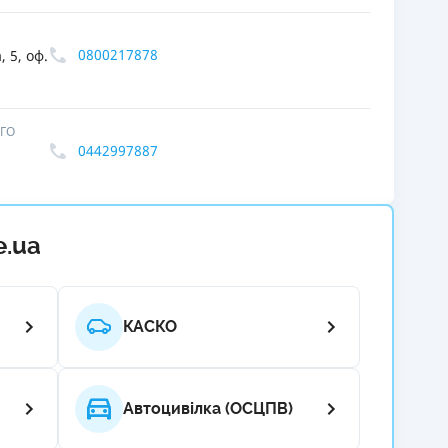
РЕЙТИНГ ДЕБЕТОВИХ
ПУТІВНИ
КАРТОК
СТРАХУ
0800217878
, 5, оф.
ЩОМІСЯЧНИЙ ОГЛЯД
ВСІ СТРА
КЕШБЕКУ
 ГО
СТРАХОВ
0442997887
ПУТІВНИКИ ПО
БАНКІВСЬКИХ КАРТКАХ
ВІДГУКИ
КОМПАНІ
ДОСТАВК
e.ua
КОНТАКТ
КАСКО
Автоцивілка (ОСЦПВ)