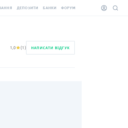
ВАННЯ
ДЕПОЗИТИ
БАНКИ
ФОРУМ
ІЛКА
ВСІ ДЕПОЗИТИ
ВСІ БАНКИ
АННЯ ЖИТЛА ВІД
ДЕПОЗИТИ В USD
ВІДГУКИ ПРО БАНКИ
 ШАХЕДІВ
ДЕПОЗИТИ В EUR
МІКРОФІНАНСОВІ
1,0
(
1
)
НАПИСАТИ ВІДГУК
ХОВКА ЗА КОРДОН
ОРГАНІЗАЦІЇ
БОНУС ДО ДЕПОЗИТІВ
ВІДГУКИ ПРО МФО
УМОВИ АКЦІЇ
КАРТА
ПИТАННЯ ТА ВІДПОВІДІ
ННА ВІНЬЄТКА
ДЕПОЗИТНИЙ КАЛЬКУЛЯТОР
 СПІВРОБІТНИКІВ
ПУТІВНИКИ ПО
SSISTANCE
ЗАОЩАДЖЕННЯМ
АННЯ ВІД
Х ВИПАДКІВ