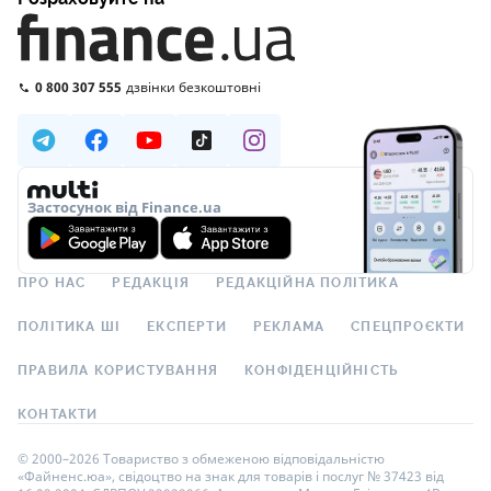
0 800 307 555
дзвінки безкоштовні
Застосунок від Finance.ua
ПРО НАС
РЕДАКЦІЯ
РЕДАКЦІЙНА ПОЛІТИКА
ПОЛІТИКА ШІ
ЕКСПЕРТИ
РЕКЛАМА
СПЕЦПРОЄКТИ
ПРАВИЛА КОРИСТУВАННЯ
КОНФІДЕНЦІЙНІСТЬ
КОНТАКТИ
© 2000–2026 Товариство з обмеженою відповідальністю
«Файненс.юа», свідоцтво на знак для товарів і послуг № 37423 від