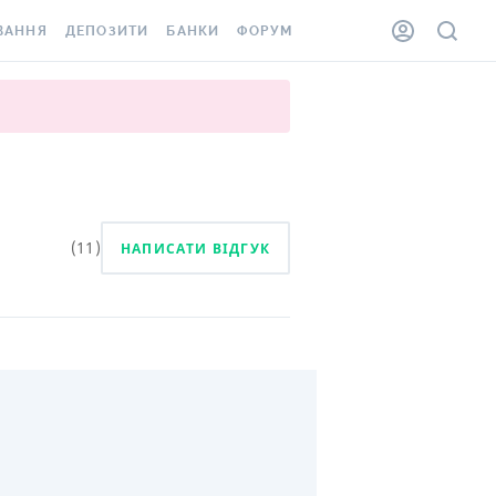
ВАННЯ
ДЕПОЗИТИ
БАНКИ
ФОРУМ
ІЛКА
ВСІ ДЕПОЗИТИ
ВСІ БАНКИ
АННЯ ЖИТЛА ВІД
ДЕПОЗИТИ В USD
ВІДГУКИ ПРО БАНКИ
 ШАХЕДІВ
ДЕПОЗИТИ В EUR
МІКРОФІНАНСОВІ
ХОВКА ЗА КОРДОН
ОРГАНІЗАЦІЇ
БОНУС ДО ДЕПОЗИТІВ
ВІДГУКИ ПРО МФО
(
11
)
НАПИСАТИ ВІДГУК
УМОВИ АКЦІЇ
КАРТА
ПИТАННЯ ТА ВІДПОВІДІ
ННА ВІНЬЄТКА
ДЕПОЗИТНИЙ КАЛЬКУЛЯТОР
 СПІВРОБІТНИКІВ
ПУТІВНИКИ ПО
SSISTANCE
ЗАОЩАДЖЕННЯМ
ВГОРУ
АННЯ ВІД
Х ВИПАДКІВ