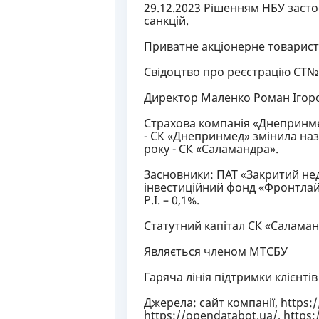
29.12.2023 Рішенням НБУ засто
санкцій.
Приватне акціонерне товарист
Свідоцтво про реєстрацію СТ№Б
Директор Маленко Роман Ігор
Страхова компанія «Днепринмед
- СК «Днепринмед» змінила наз
року - СК «Саламандра».
Засновники: ПАТ «Закритий н
інвестиційний фонд «Фронтлайн
Р.І. – 0,1%.
Статутний капітал СК «Саламан
Являється членом МТСБУ
Гаряча лінія підтримки клієнтів
Джерела: сайт компанії, https:/
https://opendatabot.ua/, https: