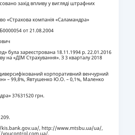
совано захід впливу у вигляді штрафних
во «Страхова компанія «Саламандра»
0000054 от 21.08.2004
ович
» була зареєстрована 18.11.1994 р. 22.01.2016
ву на «ДІМ Страхування». З 3 кварталу 2018
едиверсифікований корпоративний венчурний
» – 99,8%, Явтушенко Ю.О. – 0,1%, Маленко
дра» 37631520 грн.
 209.
/kis.bank.gov.ua/, http://www.mtsbu.ua/ua/,
//youcontrol.com.ua/.