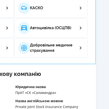
КАСКО
РЕЙТИНГ ДЕБЕТОВИХ
ПУТІВНИ
КАРТОК
СТРАХУ
ЩОМІСЯЧНИЙ ОГЛЯД
ВСІ СТРА
КЕШБЕКУ
Автоцивілка (ОСЦПВ)
СТРАХОВ
ПУТІВНИКИ ПО
БАНКІВСЬКИХ КАРТКАХ
ВІДГУКИ
Добровільне медичне
КОМПАНІ
страхування
ДОСТАВК
КОНТАКТ
ахову компанію
Юридична назва
ПрАТ «СК «Саламандра»
Назва англійською мовою
Private Joint Stock Insurance Company