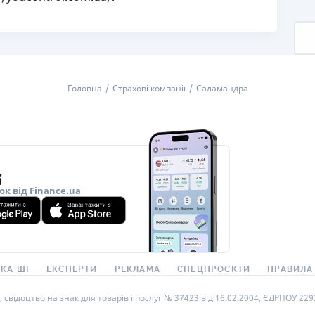
Головна
Страхові компанії
Саламандра
ок від Finance.ua
КА ШІ
ЕКСПЕРТИ
РЕКЛАМА
СПЕЦПРОЄКТИ
ПРАВИЛА
ідоцтво на знак для товарів і послуг № 37423 від 16.02.2004, ЄДРПОУ 22929