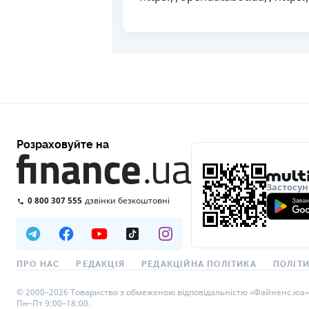
Розраховуйте на
Застосун
0 800 307 555
дзвінки безкоштовні
ПРО НАС
РЕДАКЦІЯ
РЕДАКЦІЙНА ПОЛІТИКА
ПОЛІТИ
© 2000–2026 Товариство з обмеженою відповідальністю «Файненс.юа», св
Пн–Пт 9:00–18:00.