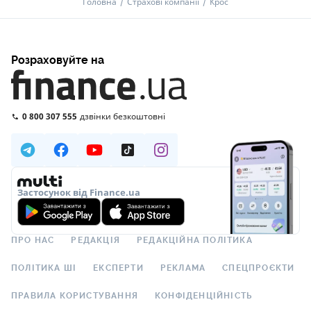
Головна
Страхові компанії
Крос
Розраховуйте на
0 800 307 555
дзвінки безкоштовні
Застосунок від Finance.ua
ПРО НАС
РЕДАКЦІЯ
РЕДАКЦІЙНА ПОЛІТИКА
ПОЛІТИКА ШІ
ЕКСПЕРТИ
РЕКЛАМА
СПЕЦПРОЄКТИ
ПРАВИЛА КОРИСТУВАННЯ
КОНФІДЕНЦІЙНІСТЬ