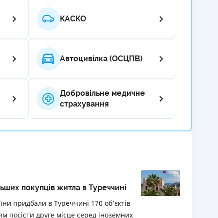
РЕЙТИНГ ДЕБЕТОВИХ
ПУТІВНИ
КАСКО
КАРТОК
СТРАХУ
ЩОМІСЯЧНИЙ ОГЛЯД
ВСІ СТРА
КЕШБЕКУ
Автоцивілка (ОСЦПВ)
СТРАХОВ
ПУТІВНИКИ ПО
БАНКІВСЬКИХ КАРТКАХ
ВІДГУКИ
Добровільне медичне
КОМПАНІ
страхування
ДОСТАВК
КОНТАКТ
льших покупців житла в Туреччині
їни придбали в Туреччині 170 об’єктів
ям посісти друге місце серед іноземних