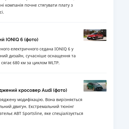
ні компанія почне стягувати плату з
і.
й IONIQ 6 (фото)
ного електричного седана IONIQ 6 у
ений дизайн, сучасніше оснащення та
 сягає 680 км за циклом WLTP.
джений кросовер Audi (фото)
ряджену модифікацію. Вона вирізняється
льний двигун. Екстремальний тюнінг
тельє ABT Sportsline, яке спеціалізується