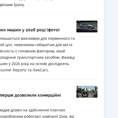
дянами Ірану.
их машин у 2026 році (фото)
алишається важливим для первинного та
ій ціні, невеликим габаритам для міста
овічність є головним фактором, який
володіння транспортним засобом. Фахівці
шин у 2026 році на основі досліджень
sumer Reports та iSeeCars.
вперше дозволили комерційні
видав дозвіл на здійснення платних
озробленим роботаксі компанії Zoox, які