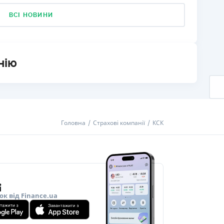
ВСІ НОВИНИ
нію
Головна
Страхові компанії
КСК
ок від Finance.ua