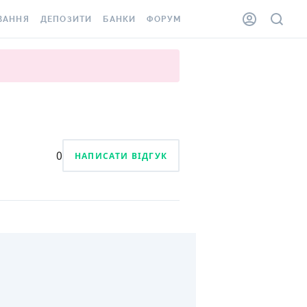
ВАННЯ
ДЕПОЗИТИ
БАНКИ
ФОРУМ
ІЛКА
ВСІ ДЕПОЗИТИ
ВСІ БАНКИ
АННЯ ЖИТЛА ВІД
ДЕПОЗИТИ В USD
ВІДГУКИ ПРО БАНКИ
 ШАХЕДІВ
ДЕПОЗИТИ В EUR
МІКРОФІНАНСОВІ
ХОВКА ЗА КОРДОН
ОРГАНІЗАЦІЇ
БОНУС ДО ДЕПОЗИТІВ
ВІДГУКИ ПРО МФО
0
НАПИСАТИ ВІДГУК
УМОВИ АКЦІЇ
КАРТА
ПИТАННЯ ТА ВІДПОВІДІ
ННА ВІНЬЄТКА
ДЕПОЗИТНИЙ КАЛЬКУЛЯТОР
 СПІВРОБІТНИКІВ
ПУТІВНИКИ ПО
SSISTANCE
ЗАОЩАДЖЕННЯМ
АННЯ ВІД
Х ВИПАДКІВ