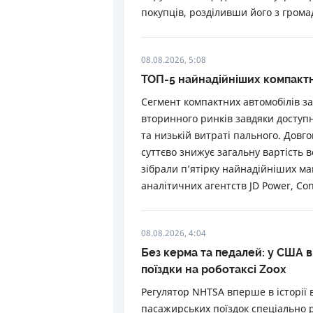
покупців, розділивши його з грома
08.08.2026, 5:08
ТОП-5 найнадійніших компактн
Сегмент компактних автомобілів з
вторинного ринків завдяки доступн
та низькій витраті пального. Довг
суттєво знижує загальну вартість 
зібрали п’ятірку найнадійніших ма
аналітичних агентств JD Power, Con
08.08.2026, 4:04
Без керма та педалей: у США 
поїздки на роботаксі Zoox
Регулятор NHTSA вперше в історії 
пасажирських поїздок спеціально р