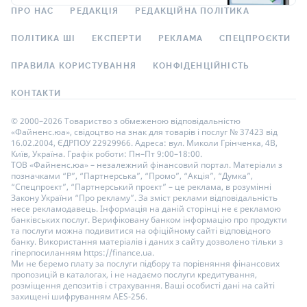
ПРО НАС
РЕДАКЦІЯ
РЕДАКЦІЙНА ПОЛІТИКА
ПОЛІТИКА ШІ
ЕКСПЕРТИ
РЕКЛАМА
СПЕЦПРОЄКТИ
ПРАВИЛА КОРИСТУВАННЯ
КОНФІДЕНЦІЙНІСТЬ
КОНТАКТИ
© 2000–2026 Товариство з обмеженою відповідальністю
«Файненс.юа», свідоцтво на знак для товарів і послуг № 37423 від
16.02.2004, ЄДРПОУ 22929966. Адреса: вул. Миколи Грінченка, 4В,
Київ, Україна. Графік роботи: Пн–Пт 9:00–18:00.
ТОВ «Файненс.юа» – незалежний фінансовий портал. Матеріали з
позначками “Р”, “Партнерська”, “Промо”, “Акція”, “Думка”,
“Спецпроєкт”, “Партнерський проєкт” – це реклама, в розумінні
Закону України “Про рекламу”. За зміст реклами відповідальність
несе рекламодавець. Інформація на даній сторінці не є рекламою
банківських послуг. Верифіковану банком інформацію про продукти
та послуги можна подивитися на офіційному сайті відповідного
банку. Використання матеріалів і даних з сайту дозволено тільки з
гіперпосиланням https://finance.ua.
Ми не беремо плату за послуги підбору та порівняння фінансових
пропозицій в каталогах, і не надаємо послуги кредитування,
розміщення депозитів і страхування. Ваші особисті дані на сайті
захищені шифруванням AES-256.