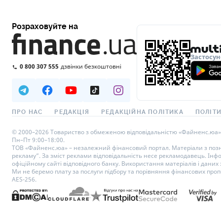
Розраховуйте на
Застосун
0 800 307 555
дзвінки безкоштовні
ПРО НАС
РЕДАКЦІЯ
РЕДАКЦІЙНА ПОЛІТИКА
ПОЛІТИ
© 2000–2026 Товариство з обмеженою відповідальністю «Файненс.юа», св
Пн–Пт 9:00–18:00.
ТОВ «Файненс.юа» – незалежний фінансовий портал. Матеріали з познач
рекламу”. За зміст реклами відповідальність несе рекламодавець. Інф
офіційному сайті відповідного банку. Використання матеріалів і даних з
Ми не беремо плату за послуги підбору та порівняння фінансових проп
AES-256.