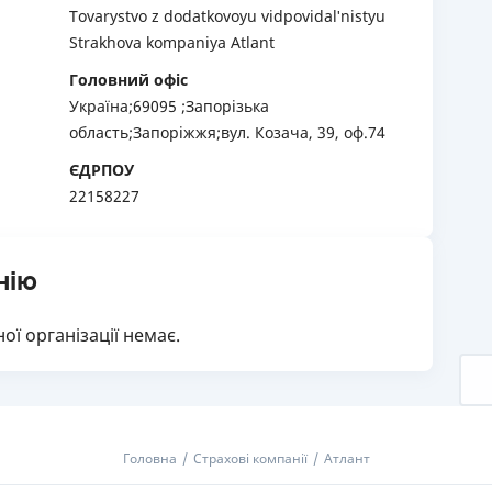
Tovarystvo z dodatkovoyu vidpovidalʹnistyu
Strakhova kompaniya Atlant
Головний офіс
Україна;69095 ;Запорiзька
область;Запоріжжя;вул. Козача, 39, оф.74
ЄДРПОУ
22158227
нію
ої організації немає.
Головна
Страхові компанії
Атлант