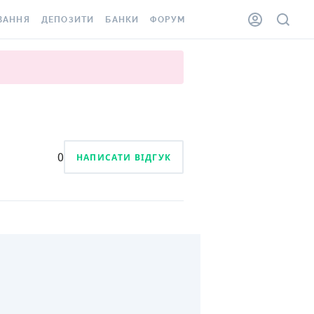
ВАННЯ
ДЕПОЗИТИ
БАНКИ
ФОРУМ
ІЛКА
ВСІ ДЕПОЗИТИ
ВСІ БАНКИ
АННЯ ЖИТЛА ВІД
ДЕПОЗИТИ В USD
ВІДГУКИ ПРО БАНКИ
 ШАХЕДІВ
ДЕПОЗИТИ В EUR
МІКРОФІНАНСОВІ
ХОВКА ЗА КОРДОН
ОРГАНІЗАЦІЇ
БОНУС ДО ДЕПОЗИТІВ
ВІДГУКИ ПРО МФО
0
НАПИСАТИ ВІДГУК
УМОВИ АКЦІЇ
КАРТА
ПИТАННЯ ТА ВІДПОВІДІ
ННА ВІНЬЄТКА
ДЕПОЗИТНИЙ КАЛЬКУЛЯТОР
 СПІВРОБІТНИКІВ
ПУТІВНИКИ ПО
SSISTANCE
ЗАОЩАДЖЕННЯМ
АННЯ ВІД
Х ВИПАДКІВ