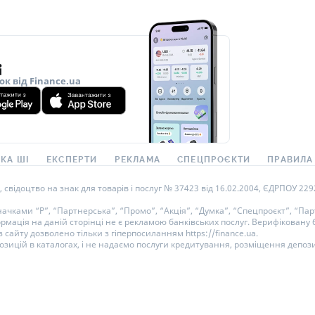
ок від Finance.ua
КА ШІ
ЕКСПЕРТИ
РЕКЛАМА
СПЕЦПРОЄКТИ
ПРАВИЛА
ідоцтво на знак для товарів і послуг № 37423 від 16.02.2004, ЄДРПОУ 22929
ками “Р”, “Партнерська”, “Промо”, “Акція”, “Думка”, “Спецпроєкт”, “Парт
ормація на даній сторінці не є рекламою банківських послуг. Верифікован
 сайту дозволено тільки з гіперпосиланням https://finance.ua.
озицій в каталогах, і не надаємо послуги кредитування, розміщення депози