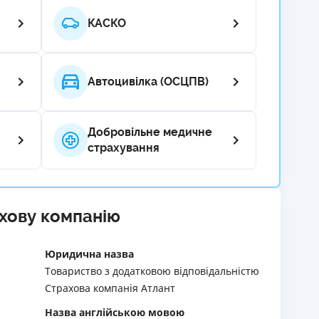
КАСКО
РЕЙТИНГ ДЕБЕТОВИХ
ПУТІВНИ
КАРТОК
СТРАХУ
ЩОМІСЯЧНИЙ ОГЛЯД
ВСІ СТРА
КЕШБЕКУ
Автоцивілка (ОСЦПВ)
СТРАХОВ
ПУТІВНИКИ ПО
БАНКІВСЬКИХ КАРТКАХ
ВІДГУКИ
Добровільне медичне
КОМПАНІ
страхування
ДОСТАВК
КОНТАКТ
ахову компанію
Юридична назва
Товариство з додатковою відповідальністю
Страхова компанія Атлант
Назва англійською мовою