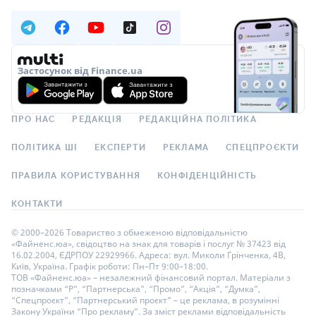
Застосунок від Finance.ua
ПРО НАС
РЕДАКЦІЯ
РЕДАКЦІЙНА ПОЛІТИКА
ПОЛІТИКА ШІ
ЕКСПЕРТИ
РЕКЛАМА
СПЕЦПРОЄКТИ
ПРАВИЛА КОРИСТУВАННЯ
КОНФІДЕНЦІЙНІСТЬ
КОНТАКТИ
© 2000–2026 Товариство з обмеженою відповідальністю
«Файненс.юа», свідоцтво на знак для товарів і послуг № 37423 від
16.02.2004, ЄДРПОУ 22929966. Адреса: вул. Миколи Грінченка, 4В,
Київ, Україна. Графік роботи: Пн–Пт 9:00–18:00.
ТОВ «Файненс.юа» – незалежний фінансовий портал. Матеріали з
позначками “Р”, “Партнерська”, “Промо”, “Акція”, “Думка”,
“Спецпроєкт”, “Партнерський проєкт” – це реклама, в розумінні
Закону України “Про рекламу”. За зміст реклами відповідальність