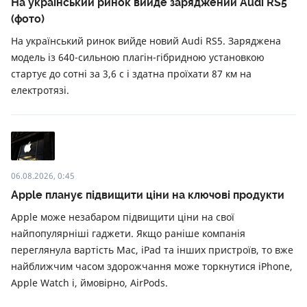
На український ринок вийде заряджений Audi RS5
(фото)
На український ринок вийде новий Audi RS5. Заряджена
модель із 640-сильною плагін-гібридною установкою
стартує до сотні за 3,6 с і здатна проїхати 87 км на
електротязі.
06.08.2026, 0:45
Apple планує підвищити ціни на ключові продукти
Apple може незабаром підвищити ціни на свої
найпопулярніші гаджети. Якщо раніше компанія
переглянула вартість Mac, iPad та інших пристроїв, то вже
найближчим часом здорожчання може торкнутися iPhone,
Apple Watch і, ймовірно, AirPods.