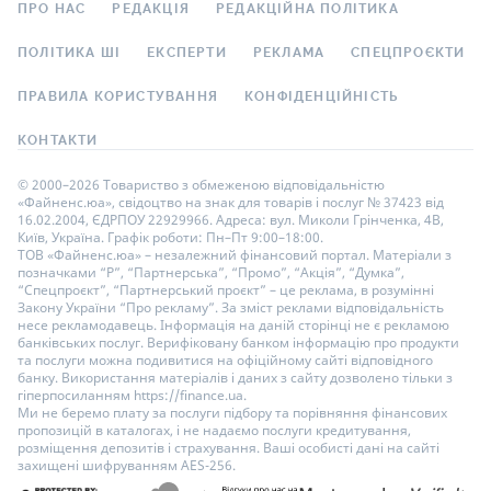
ПРО НАС
РЕДАКЦІЯ
РЕДАКЦІЙНА ПОЛІТИКА
ПОЛІТИКА ШІ
ЕКСПЕРТИ
РЕКЛАМА
СПЕЦПРОЄКТИ
ПРАВИЛА КОРИСТУВАННЯ
КОНФІДЕНЦІЙНІСТЬ
КОНТАКТИ
© 2000–2026 Товариство з обмеженою відповідальністю
«Файненс.юа», свідоцтво на знак для товарів і послуг № 37423 від
16.02.2004, ЄДРПОУ 22929966. Адреса: вул. Миколи Грінченка, 4В,
Київ, Україна. Графік роботи: Пн–Пт 9:00–18:00.
ТОВ «Файненс.юа» – незалежний фінансовий портал. Матеріали з
позначками “Р”, “Партнерська”, “Промо”, “Акція”, “Думка”,
“Спецпроєкт”, “Партнерський проєкт” – це реклама, в розумінні
Закону України “Про рекламу”. За зміст реклами відповідальність
несе рекламодавець. Інформація на даній сторінці не є рекламою
банківських послуг. Верифіковану банком інформацію про продукти
та послуги можна подивитися на офіційному сайті відповідного
банку. Використання матеріалів і даних з сайту дозволено тільки з
гіперпосиланням https://finance.ua.
Ми не беремо плату за послуги підбору та порівняння фінансових
пропозицій в каталогах, і не надаємо послуги кредитування,
розміщення депозитів і страхування. Ваші особисті дані на сайті
захищені шифруванням AES-256.