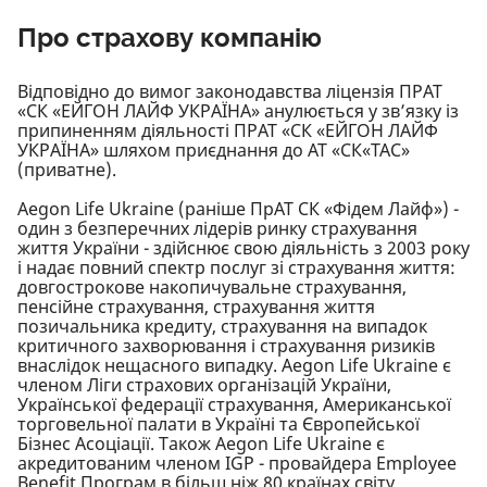
Про страхову компанію
Відповідно до вимог законодавства ліцензія ПРАТ
«СК «ЕЙГОН ЛАЙФ УКРАЇНА» анулюється у зв’язку із
припиненням діяльності ПРАТ «СК «ЕЙГОН ЛАЙФ
УКРАЇНА» шляхом приєднання до АТ «СК«ТАС»
(приватне).
Aegon Life Ukraine (раніше ПрАТ СК «Фідем Лайф») -
один з безперечних лідерів ринку страхування
життя України - здійснює свою діяльність з 2003 року
і надає повний спектр послуг зі страхування життя:
довгострокове накопичувальне страхування,
пенсійне страхування, страхування життя
позичальника кредиту, страхування на випадок
критичного захворювання і страхування ризиків
внаслідок нещасного випадку. Aegon Life Ukraine є
членом Ліги страхових організацій України,
Української федерації страхування, Американської
торговельної палати в Україні та Європейської
Бізнес Асоціації. Також Aegon Life Ukraine є
акредитованим членом IGP - провайдера Employee
Benefit Програм в більш ніж 80 країнах світу.