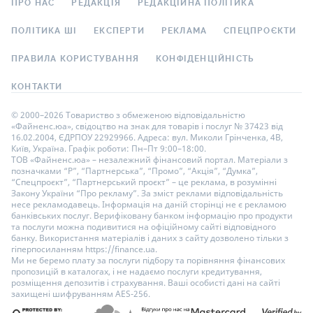
ПРО НАС
РЕДАКЦІЯ
РЕДАКЦІЙНА ПОЛІТИКА
ПОЛІТИКА ШІ
ЕКСПЕРТИ
РЕКЛАМА
СПЕЦПРОЄКТИ
ПРАВИЛА КОРИСТУВАННЯ
КОНФІДЕНЦІЙНІСТЬ
КОНТАКТИ
© 2000–2026 Товариство з обмеженою відповідальністю
«Файненс.юа», свідоцтво на знак для товарів і послуг № 37423 від
16.02.2004, ЄДРПОУ 22929966. Адреса: вул. Миколи Грінченка, 4В,
Київ, Україна. Графік роботи: Пн–Пт 9:00–18:00.
ТОВ «Файненс.юа» – незалежний фінансовий портал. Матеріали з
позначками “Р”, “Партнерська”, “Промо”, “Акція”, “Думка”,
“Спецпроєкт”, “Партнерський проєкт” – це реклама, в розумінні
Закону України “Про рекламу”. За зміст реклами відповідальність
несе рекламодавець. Інформація на даній сторінці не є рекламою
банківських послуг. Верифіковану банком інформацію про продукти
та послуги можна подивитися на офіційному сайті відповідного
банку. Використання матеріалів і даних з сайту дозволено тільки з
гіперпосиланням https://finance.ua.
Ми не беремо плату за послуги підбору та порівняння фінансових
пропозицій в каталогах, і не надаємо послуги кредитування,
розміщення депозитів і страхування. Ваші особисті дані на сайті
захищені шифруванням AES-256.