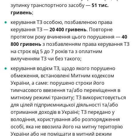
зупинку транспортного засобу —
51 тис.
гривень
;
керування ТЗ особою, позбавленою права
керування ТЗ —
20 400 гривень
. Повторне
протягом року вчинення цього порушення —
40
800 гривень
з позбавленням права керування ТЗ
на строк від 5 до 7 років та з оплатним
вилученням ТЗ чи без такого;
керування водієм ТЗ, щодо якого порушено
обмеження, встановлені Митним кодексом
України, а саме: порушено строки його
тимчасового ввезення та/або переміщення в
митному режимі транзиту; ТЗ використовується
для цілей підприємницької діяльності та/або
отримання доходів в Україні; ТЗ передано у
володіння, користування або розпорядження
особі, яка не ввозила його на митну територію
України або не поміщати в митний режим