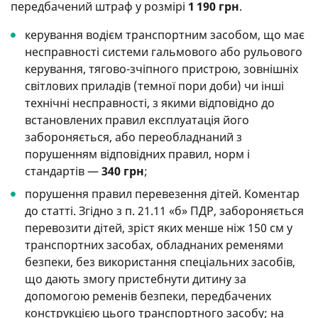
передбачений штраф у розмірі
1 190 грн
.
керування водієм транспортним засобом, що має
несправності системи гальмового або рульового
керування, тягово-зчіпного пристрою, зовнішніх
світлових приладів (темної пори доби) чи інші
технічні несправності, з якими відповідно до
встановлених правил експлуатація його
забороняється, або переобладнаний з
порушенням відповідних правил, норм і
стандартів —
340 грн
;
порушення правил перевезення дітей. Коментар
до статті. Згідно з п. 21.11 «б» ПДР, забороняється
перевозити дітей, зріст яких менше ніж 150 см у
транспортних засобах, обладнаних ременями
безпеки, без використання спеціальних засобів,
що дають змогу пристебнути дитину за
допомогою ременів безпеки, передбачених
конструкцією цього транспортного засобу; на