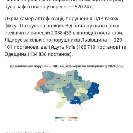
було зафіксовано у вересні — 520 247.
Окрім камер автофіксації, порушення ПДР також
фіксує Патрульна поліція. Від початку цього року
поліціянти винесли 2 088 433 відповідні постанови.
Лідирує за кількістю порушників Львівщина — 220
161 постанова, далі йдуть Київ (180 719 постанов) та
Одещина (134 836 постанов).