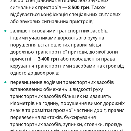
засобі спеціальних світлових або звукових
сигнальних пристроїв —
8 500 грн
. Також
відбувається конфіскація спеціальних світлових
або звукових сигнальних пристроїв;
залишення водіями транспортних засобів,
іншими учасниками дорожнього руху на
порушення встановлених правил місця
дорожньо-транспортної пригоди, до якої вони
причетні —
3 400 грн
або позбавлення права
керування транспортними засобами на строк від
одного до двох років;
перевищення водіями транспортних засобів
встановлених обмежень швидкості руху
транспортних засобів більш як на двадцять
кілометрів на годину, порушення вимог дорожніх
знаків та розмітки проїзної частини доріг, правил
перевезення вантажів, буксирування
транспортних засобів, зупинки, стоянки, проїзду