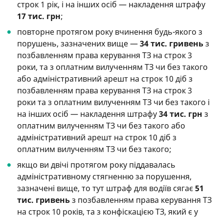
строк 1 рік, і на інших осіб — накладення штрафу
17 тис. грн
;
повторне протягом року вчинення будь-якого з
порушень, зазначених вище —
34 тис. гривень
з
позбавленням права керування ТЗ на строк 3
роки, та з оплатним вилученням ТЗ чи без такого
або адміністративний арешт на строк 10 діб з
позбавленням права керування ТЗ на строк 3
роки та з оплатним вилученням ТЗ чи без такого і
на інших осіб — накладення штрафу
34 тис. грн
з
оплатним вилученням ТЗ чи без такого або
адміністративний арешт на строк 10 діб з
оплатним вилученням ТЗ чи без такого;
якщо ви двічі протягом року піддавалась
адміністративному стягненню за порушення,
зазначені вище, то тут штраф для водіїв сягає
51
тис. гривень
з позбавленням права керування ТЗ
на строк 10 років, та з конфіскацією ТЗ, який є у