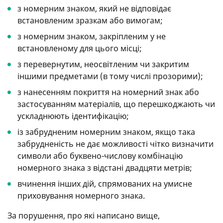
з номерним знаком, який не відповідає
встановленим зразкам або вимогам;
з номерним знаком, закріпленим у не
встановленому для цього місці;
з перевернутим, неосвітленим чи закритим
іншими предметами (в тому числі прозорими);
з нанесенням покриття на номерний знак або
застосуванням матеріалів, що перешкоджають чи
ускладнюють ідентифікацію;
із забрудненим номерним знаком, якщо така
забрудненість не дає можливості чітко визначити
символи або буквено-числову комбінацію
номерного знака з відстані двадцяти метрів;
вчинення інших дій, спрямованих на умисне
приховування номерного знака.
За порушення, про які написано вище,