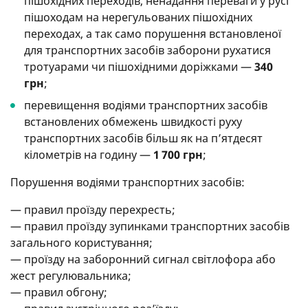
пішохідних переходів, ненадання переваги у русі
пішоходам на нерегульованих пішохідних
переходах, а так само порушення встановленої
для транспортних засобів заборони рухатися
тротуарами чи пішохідними доріжками —
340
грн
;
перевищення водіями транспортних засобів
встановлених обмежень швидкості руху
транспортних засобів більш як на п’ятдесят
кілометрів на годину —
1 700 грн
;
Порушення водіями транспортних засобів:
— правил проїзду перехресть;
— правил проїзду зупинками транспортних засобів
загального користування;
— проїзду на заборонний сигнал світлофора або
жест регулювальника;
— правил обгону;