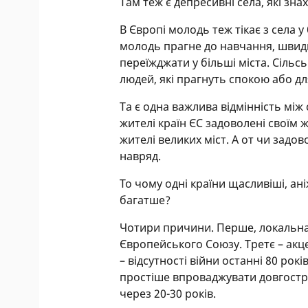
Там теж є депресивні села, які зн
В Європі молодь теж тікає з села у 
молодь прагне до навчання, швидк
переїжджати у більші міста. Сільськ
людей, які прагнуть спокою або дл
Та є одна важлива відмінність між 
жителі країн ЄС задоволені своїм ж
жителі великих міст. А от чи задов
навряд.
То чому одні країни щасливіші, ан
багатше?
Чотири причини. Перше, локальна а
Європейського Союзу. Третє – акце
– відсутності війни останні 80 рок
простіше впроваджувати довгострок
через 20-30 років.