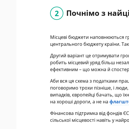
Почнімо з найц
Місцеві бюджети наповнюються г
центрального бюджету країни. Так
Другий варіант це отримувати грош
робить місцевий уряд більш незале
ефективним – що можна й спостері
Аби вся ця схема з податками прац
поговоримо трохи пізніше, і люди,
випадків, європейці бачать, що їхн
на хороші дороги, а не на
флагшто
Фінансова підтримка від фондів ЄС
сільської місцевості навіть у най