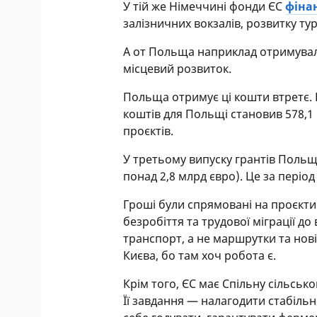
У тій же Німеччині фонди ЄС
фіна
залізничних вокзалів, розвитку ту
А от Польща наприклад отримувала 
місцевий розвиток.
Польща отримує ці кошти втретє. В 
коштів для Польщі становив 578,1
проєктів.
У третьому випуску грантів Польщ
понад 2,8 млрд євро). Це за період 
Гроші були спрямовані на проєкти
безробіття та трудової міграції д
транспорт, а не маршрутки та нові
Києва, бо там хоч робота є.
Крім того, ЄС має Спільну сільськ
Її завдання — налагодити стабіль