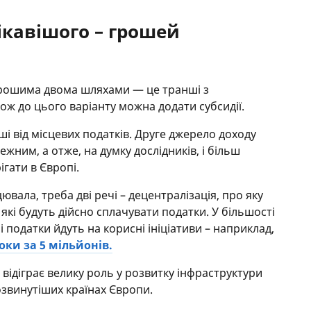
ікавішого – грошей
рошима двома шляхами — це транші з
ож до цього варіанту можна додати субсидії.
і від місцевих податків. Друге джерело доходу
жним, а отже, на думку дослідників, і більш
гати в Європі.
ювала, треба дві речі – децентралізація, про яку
 які будуть дійсно сплачувати податки. У більшості
і податки йдуть на корисні ініціативи – наприклад,
ки за 5 мільйонів.
 відіграє велику роль у розвитку інфраструктури
розвинутіших країнах Європи.