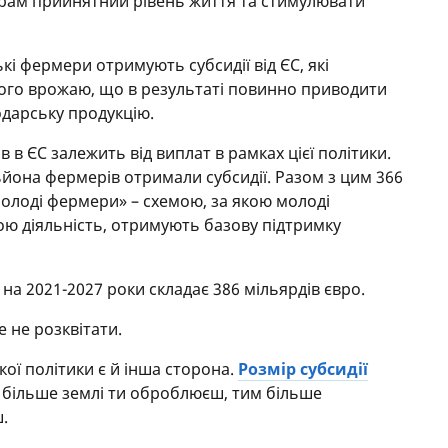
ерам прийнятний рівень життя та стимулювати
кі фермери отримують субсидії від ЄС, які
ного врожаю, що в результаті повинно приводити
одарську продукцію.
 в ЄС залежить від виплат в рамках цієї політики.
ільйона фермерів отримали субсидії. Разом з цим 366
олоді фермери» – схемою, за якою молоді
ою діяльність, отримують базову підтримку
на 2021-2027 роки складає 386 мільярдів євро.
е не розквітати.
кої політики є й інша сторона.
Розмір субсидії
 більше землі ти оброблюєш, тим більше
.