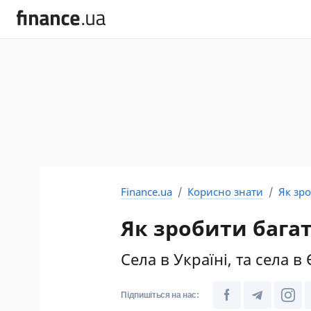
Finance.ua
Корисно знати
Як зро
Як зробити багат
Села в Україні, та села в
Підпишіться на нас: