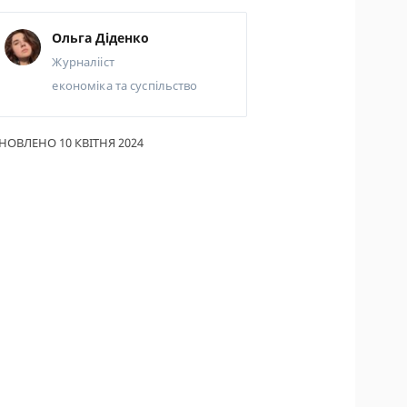
ИКИ ПО
Ольга Діденко
ВАННЮ
Журналііст
АХОВІ ПОЛІСИ
економіка та суспільство
І КОМПАНІЇ
НОВЛЕНО 10 КВІТНЯ 2024
 ПРО СТРАХОВІ
ІЇ
А І ОПЛАТА
ТИ