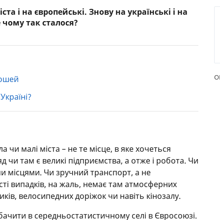
ста і на європейські. Знову на українські і на
РЕЙТИНГ ДЕБЕТОВИХ
ПУТІВН
е чому так сталося?
КАРТОК
СТРАХУ
ЩОМІСЯЧНИЙ ОГЛЯД
ВСІ СТР
КЕШБЕКУ
СТРАХОВ
ПУТІВНИКИ ПО
О
рошей
БАНКІВСЬКИХ КАРТКАХ
ВІДГУКИ
КОМПАН
Україні?
ДОСТАВК
КОНТАК
ла чи малі міста – не те місце, в яке хочеться
д чи там є великі підприємства, а отже і робота. Чи
ми місцями. Чи зручний транспорт, а не
ті випадків, на жаль, немає там атмосферних
ків, велосипедних доріжок чи навіть кінозалу.
бачити в середньостатистичному селі в Євросоюзі.