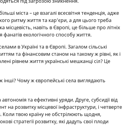
аходяться під загрозою зникнення.
більші міста – це взагалі всесвітня тенденція, адже
ого ритму життя та кар’єри, а для цього треба
а місцевість, навіть в Європі, це більше про літніх
я фанатів екологічного способу життя.
селами в Україні та в Європі. Загалом сільські
иттям та фінансовим станом на такому ж рівні, як і
олені рівнем життя українські мешканці сіл? Це
іж інші? Чому ж європейські села виглядають
втономія та ефективні уряди. Друге, субсидії від
нт на розвитку місцевої інфраструктури, і четверте
ів. Коли твою країну не обстрілюють щодня,
ові стратегії розвитку, які дадуть свої плоди