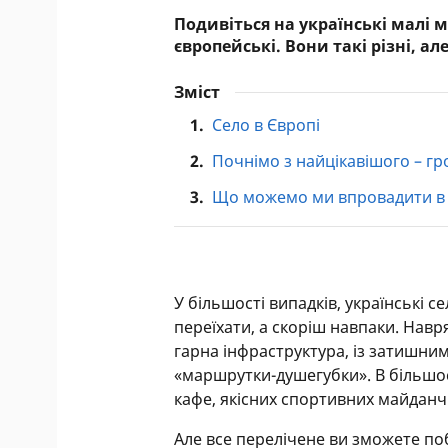
Подивіться на українські малі мі
європейські. Вони такі різні, ал
Зміст
1.
Село в Європі
2.
Почнімо з найцікавішого – г
3.
Що можемо ми впровадити в 
У більшості випадків, українські се
переїхати, а скоріш навпаки. Навря
гарна інфраструктура, із затишни
«маршрутки-душегубки». В більшос
кафе, якісних спортивних майданчи
Але все перелічене ви зможете по