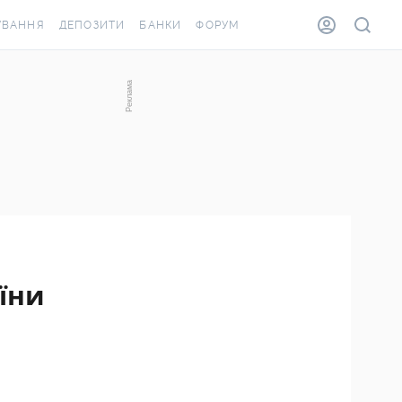
УВАННЯ
ДЕПОЗИТИ
БАНКИ
ФОРУМ
ВІЛКА
ВСІ ДЕПОЗИТИ
ВСІ БАНКИ
ВАННЯ ЖИТЛА ВІД
ДЕПОЗИТИ В USD
ВІДГУКИ ПРО БАНКИ
А ШАХЕДІВ
ДЕПОЗИТИ В EUR
МІКРОФІНАНСОВІ
АХОВКА ЗА КОРДОН
ОРГАНІЗАЦІЇ
БОНУС ДО ДЕПОЗИТІВ
ВІДГУКИ ПРО МФО
УМОВИ АКЦІЇ
КАРТА
ПИТАННЯ ТА ВІДПОВІДІ
ОННА ВІНЬЄТКА
аїни
ДЕПОЗИТНИЙ КАЛЬКУЛЯТОР
Я СПІВРОБІТНИКІВ
ПУТІВНИКИ ПО
ASSISTANCE
ЗАОЩАДЖЕННЯМ
ВАННЯ ВІД
ИХ ВИПАДКІВ