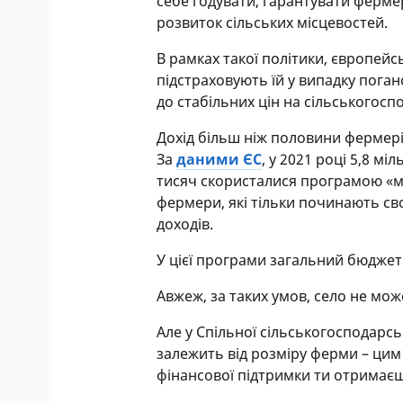
себе годувати, гарантувати ферм
розвиток сільських місцевостей.
В рамках такої політики, європейсь
підстраховують їй у випадку пога
до стабільних цін на сільськогосп
Дохід більш ніж половини фермерів
За
даними ЄС
, у 2021 році 5,8 м
тисяч скористалися програмою «м
фермери, які тільки починають св
доходів.
У цієї програми загальний бюджет 
Авжеж, за таких умов, село не мож
Але у Спільної сільськогосподарсь
залежить від розміру ферми – цим
фінансової підтримки ти отримаєш