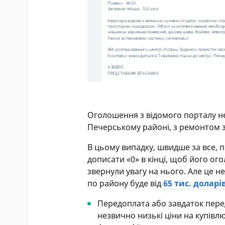
Оголошення з відомого порталу нер
Печерському районі, з ремонтом за
В цьому випадку, швидше за все, 
дописати «0» в кінці, щоб його о
звернули увагу на нього. Але це н
по району буде від
65 тис. доларі
Передоплата або завдаток пере
незвично низькі ціни на купівл