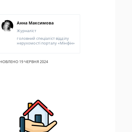
ИКИ ПО
ВАННЮ
Анна Максимова
АХОВІ ПОЛІСИ
Журналіст
головний спеціаліст відділу
І КОМПАНІЇ
нерухомості порталу «Мінфін»
 ПРО СТРАХОВІ
ІЇ
НОВЛЕНО 19 ЧЕРВНЯ 2024
А І ОПЛАТА
ТИ