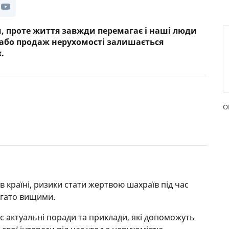
РЕЙТИНГ ДЕБЕТОВИХ
ПУТІВН
КАРТОК
СТРАХУ
и, проте життя завжди перемагає і наші люди
я або продаж нерухомості залишається
ЩОМІСЯЧНИЙ ОГЛЯД
ВСІ СТР
.
КЕШБЕКУ
СТРАХОВ
ПУТІВНИКИ ПО
БАНКІВСЬКИХ КАРТКАХ
ВІДГУКИ
КОМПАН
О
ДОСТАВК
КОНТАК
ю в країні, ризики стати жертвою шахраїв під час
агато вищими.
ас актуальні поради та приклади, які допоможуть