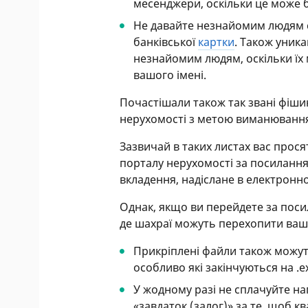
месенджери, оскільки це може 
Не давайте незнайомим людям сво
банківської
картки
. Також уник
незнайомим людям, оскільки їх 
вашого імені.
Почастішали також так звані фішин
нерухомості з метою виманювання
Зазвичай в таких листах вас прося
порталу нерухомості за посилання
вкладення, надіслане в електронно
Однак, якщо ви перейдете за поси
де шахраї можуть перехопити ваші
Прикріплені файли також можут
особливо які закінчуються на .e
У жодному разі не сплачуйте на
«завдаток (залог)» за те, щоб к