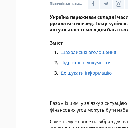
Підпишіться на нас:
Україна переживає складні час
рухаються вперед. Тому купівл
актуальною темою для багатьох
Зміст
1.
Шахрайські оголошення
2.
Підроблені документи
3.
Де шукати інформацію
Разом із цим, у зв'язку з ситуаціє
фінансових угод можуть бути наб
Саме тому Finance.ua зібрав для в