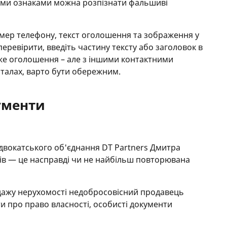
цими ознаками можна розпізнати фальшиві
омер телефону, текст оголошення та зображення у
ревірити, введіть частину тексту або заголовок в
же оголошення – але з іншими контактними
рталах, варто бути обережним.
ументи
двокатського об'єднання DT Partners Дмитра
ів — це насправді чи не найбільш повторювана
родажу нерухомості недобросовісний продавець
и про право власності, особисті документи