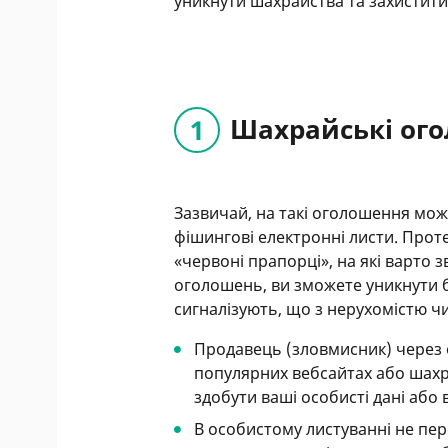
уникнути шахрайства та захистити 
Шахрайські ог
Зазвичай, на такі оголошення мо
фішингові електронні листи. Прот
«червоні прапорці», на які варто 
оголошень, ви зможете уникнути б
сигналізують, що з нерухомістю ч
Продавець (зловмисник) через
популярних вебсайтах або шах
здобути ваші особисті дані або 
В особистому листуванні не пе