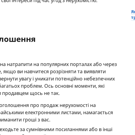
свої інтереси під час угод з нерухомістю.
Я
т
олошення
жна натрапити на популярних порталах або через
е, якщо ви навчитеся розрізняти та виявляти
звернути увагу і уникати потенційно небезпечних
агатьох проблем. Ось основні моменти, які
и продавцем щось не так.
 оголошення про продаж нерухомості на
райськими електронними листами, намагається
виманити гроші з вас.
реходьте за сумнівними посиланнями або в інші