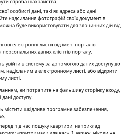
бути спроба шахрайства.
ї особисті дані, такі як адреса або дані
айте надсилання фотографій своїх документів
можна буде використовувати для злочинних дій від
гові електронні листи від імені порталів
 персональних даних клієнтів порталу.
ть увійти в систему за допомогою даних доступу до
м, надісланим в електронному листі, або відкрити
му листі.
ланням, ви потрапите на фальшиву сторінку входу,
 дані доступу.
ь містити шкідливе програмне забезпечення,
xe.
перед під час пошуку квартири, наприклад
вартиру «притримали для вас». І, авжеж, ніколи не