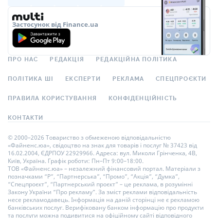
Застосунок від Finance.ua
ПРО НАС
РЕДАКЦІЯ
РЕДАКЦІЙНА ПОЛІТИКА
ПОЛІТИКА ШІ
ЕКСПЕРТИ
РЕКЛАМА
СПЕЦПРОЄКТИ
ПРАВИЛА КОРИСТУВАННЯ
КОНФІДЕНЦІЙНІСТЬ
КОНТАКТИ
© 2000–2026 Товариство з обмеженою відповідальністю
«Файненс.юа», свідоцтво на знак для товарів і послуг № 37423 від
16.02.2004, ЄДРПОУ 22929966. Адреса: вул. Миколи Грінченка, 4В,
Київ, Україна. Графік роботи: Пн–Пт 9:00–18:00.
ТОВ «Файненс.юа» – незалежний фінансовий портал. Матеріали з
позначками “Р”, “Партнерська”, “Промо”, “Акція”, “Думка”,
“Спецпроєкт”, “Партнерський проєкт” – це реклама, в розумінні
Закону України “Про рекламу”. За зміст реклами відповідальність
несе рекламодавець. Інформація на даній сторінці не є рекламою
банківських послуг. Верифіковану банком інформацію про продукти
та послуги можна подивитися на офіційному сайті відповідного