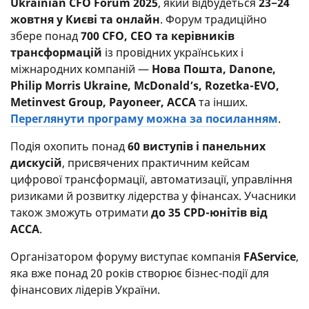
Ukrainian CFO Forum 2025
, який відбудеться
23−24
жовтня у Києві та онлайн
. Форум традиційно
збере понад
700 CFO, CEO та керівників
трансформацій
із провідних українських і
міжнародних компаній —
Нова Пошта, Danone,
Philip Morris Ukraine, McDonald’s, Rozetka-EVO,
Metinvest Group, Payoneer, ACCA
та інших.
Переглянути програму можна за посиланням
.
Подія охопить понад
60 виступів і панельних
дискусій
, присвячених практичним кейсам
цифрової трансформації, автоматизації, управління
ризиками й розвитку лідерства у фінансах. Учасники
також зможуть отримати
до 35 CPD-юнітів від
ACCA
.
Організатором форуму виступає компанія
FAService
,
яка вже понад 20 років створює бізнес-події для
фінансових лідерів України.