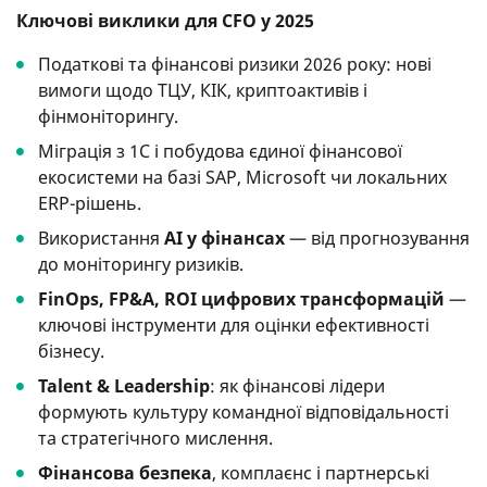
Ключові виклики для CFO у 2025
Податкові та фінансові ризики 2026 року: нові
вимоги щодо ТЦУ, КІК, криптоактивів і
фінмоніторингу.
Міграція з 1С і побудова єдиної фінансової
екосистеми на базі SAP, Microsoft чи локальних
ERP-рішень.
Використання
AI у фінансах
— від прогнозування
до моніторингу ризиків.
FinOps, FP&A, ROI цифрових трансформацій
—
ключові інструменти для оцінки ефективності
бізнесу.
Talent & Leadership
: як фінансові лідери
формують культуру командної відповідальності
та стратегічного мислення.
Фінансова безпека
, комплаєнс і партнерські